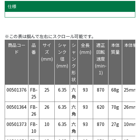
仕様
※この表は掴んで左右にスクロール可能です。
商品コー
品
サイ
シャ
シ
全長
適正
本体
本体幅
ド
番
ズ
ンク
ャ
(mm)
回転
質量
(mm)
径
ン
速度
(mm)
ク
(min-
形
1)
状
00501376
FB-
25
6.35
六
93
870
68g
25mm
25
角
00501364
FB-
26
6.35
六
93
620
70g
26mm
26
角
00501373
FB-
10
6.35
六
93
870
27g
10mm
10
角