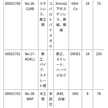
00501700
No.16-
ステ
コ
3mm以
SKH-
24
70
S24B
ンレ
バ
下のス
Co
ス、
ル
テンレ
鉄工
ト
ス、鉄
用
バ
板、銅
イ
板
メ
タ
ル
00501701
No.17-
鉄
-
鉄工、
SKH51
24
150
M24LL
工、
ストレ
パイ
ート、
プ、
ヘーベ
スト
ルなど
レー
ト用
00501702
No.18-
木工
本
木材、
SK5
9
78
W9P
用
目
合板
立