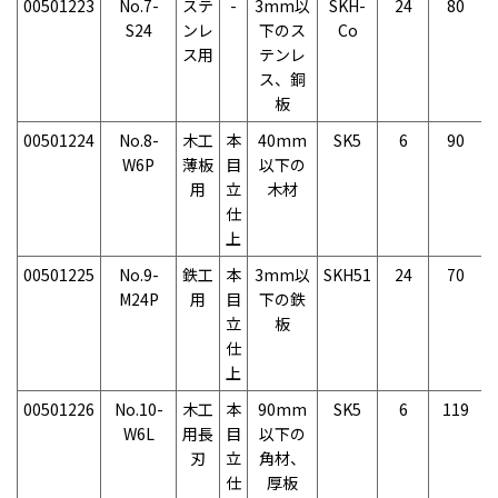
00501223
No.7-
ステ
-
3mm以
SKH-
24
80
S24
ンレ
下のス
Co
ス用
テンレ
ス、銅
板
00501224
No.8-
木工
本
40mm
SK5
6
90
W6P
薄板
目
以下の
用
立
木材
仕
上
00501225
No.9-
鉄工
本
3mm以
SKH51
24
70
M24P
用
目
下の鉄
立
板
仕
上
00501226
No.10-
木工
本
90mm
SK5
6
119
W6L
用長
目
以下の
刃
立
角材、
仕
厚板