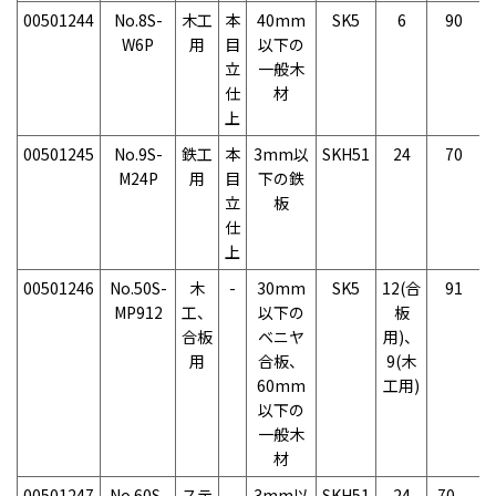
00501244
No.8S-
木工
本
40mm
SK5
6
90
W6P
用
目
以下の
立
一般木
仕
材
上
00501245
No.9S-
鉄工
本
3mm以
SKH51
24
70
M24P
用
目
下の鉄
立
板
仕
上
00501246
No.50S-
木
-
30mm
SK5
12(合
91
MP912
工、
以下の
板
合板
ベニヤ
用)、
用
合板、
9(木
60mm
工用)
以下の
一般木
材
00501247
No.60S-
ステ
-
3mm以
SKH51
24
70、