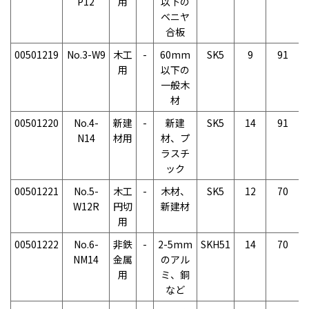
P12
用
以下の
ベニヤ
合板
00501219
No.3-W9
木工
-
60mm
SK5
9
91
用
以下の
一般木
材
00501220
No.4-
新建
-
新建
SK5
14
91
N14
材用
材、プ
ラスチ
ック
00501221
No.5-
木工
-
木材、
SK5
12
70
W12R
円切
新建材
用
00501222
No.6-
非鉄
-
2-5mm
SKH51
14
70
NM14
金属
のアル
用
ミ、銅
など