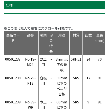
仕様
※この表は掴んで左右にスクロール可能です。
商品コー
品番
種類
刃
用途
材質
山数
全長
ド
の
(mm)
特
(
長
00501237
No.1S-
鉄工
-
3mm以
SKH51
24
70
M24
用
下の鉄
板
00501238
No.2S-
合板
-
30mm
SK5
12
91
P12
用
以下の
ベニヤ
合板
00501239
No.3S-
木工
-
60mm
SK5
9
91
W9
用
以下の