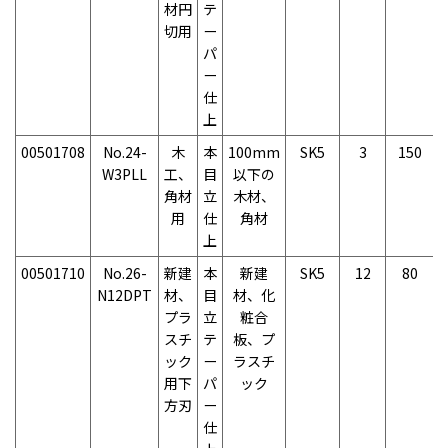
材円
テ
切用
ー
パ
ー
仕
上
00501708
No.24-
木
本
100mm
SK5
3
150
W3PLL
工、
目
以下の
角材
立
木材、
用
仕
角材
上
00501710
No.26-
新建
本
新建
SK5
12
80
N12DPT
材、
目
材、化
プラ
立
粧合
スチ
テ
板、プ
ック
ー
ラスチ
用下
パ
ック
方刃
ー
仕