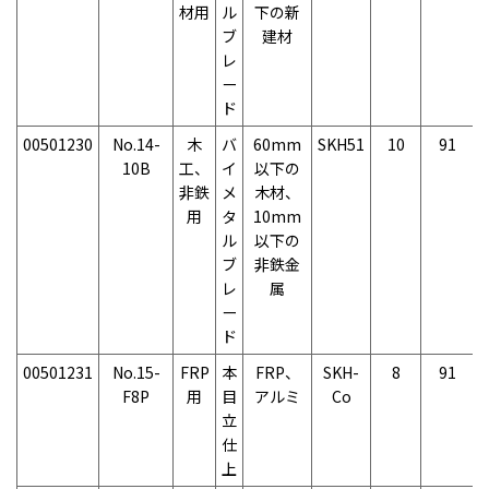
材用
ル
下の新
ブ
建材
レ
ー
ド
00501230
No.14-
木
バ
60mm
SKH51
10
91
10B
工、
イ
以下の
非鉄
メ
木材、
用
タ
10mm
ル
以下の
ブ
非鉄金
レ
属
ー
ド
00501231
No.15-
FRP
本
FRP、
SKH-
8
91
F8P
用
目
アルミ
Co
立
仕
上