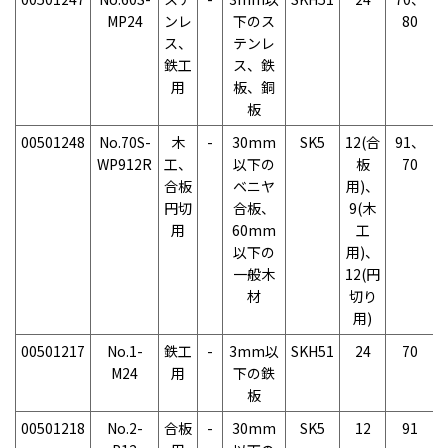
MP24
ンレ
下のス
80
ス、
テンレ
鉄工
ス、鉄
用
板、銅
板
00501248
No.70S-
木
-
30mm
SK5
12(合
91、
WP912R
工、
以下の
板
70
合板
ベニヤ
用)、
円切
合板、
9(木
用
60mm
工
以下の
用)、
一般木
12(円
材
切り
用)
00501217
No.1-
鉄工
-
3mm以
SKH51
24
70
M24
用
下の鉄
板
00501218
No.2-
合板
-
30mm
SK5
12
91