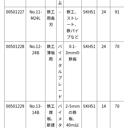
上
00501227
No.11-
鉄工
-
鉄工、
SKH51
24
91
M24L
用長
ストレ
刃
ート、
鉄パイ
プなど
00501228
No.12-
鉄工
バ
0.1-
SKH51
24
70
24B
薄板
イ
3mmの
用
メ
鉄板
タ
ル
ブ
レ
ー
ド
00501229
No.13-
鉄工
バ
2-5mm
SKH51
14
70
14B
厚
イ
の鉄
板、
メ
板、
新建
タ
40m以