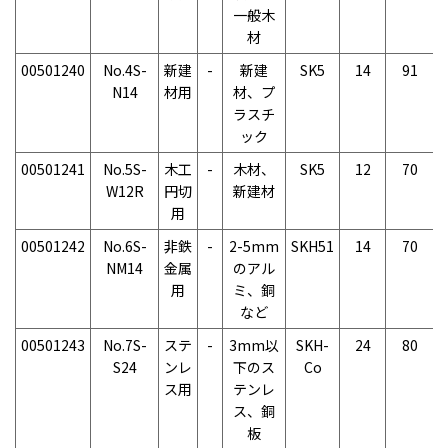
一般木
材
00501240
No.4S-
新建
-
新建
SK5
14
91
N14
材用
材、プ
ラスチ
ック
00501241
No.5S-
木工
-
木材、
SK5
12
70
W12R
円切
新建材
用
00501242
No.6S-
非鉄
-
2-5mm
SKH51
14
70
NM14
金属
のアル
用
ミ、銅
など
00501243
No.7S-
ステ
-
3mm以
SKH-
24
80
S24
ンレ
下のス
Co
ス用
テンレ
ス、銅
板