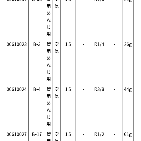
用
気
め
ね
じ
用
00610023
B-3
管
空
1.5
-
R1/4
-
26g
1
用
気
め
ね
じ
用
00610024
B-4
管
空
1.5
-
R3/8
-
44g
2
用
気
め
ね
じ
用
00610027
B-17
管
空
1.5
-
R1/2
-
61g
2
用
気