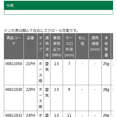
仕様
※この表は掴んで左右にスクロール可能です。
商品コー
品番
タ
適
最高
ホー
ねじ
適用
本
本
ド
イ
用
使用
ス口
径
規格
体
プ
流
圧力
外径
(mm)
質
体
(MPa)
(mm)
量
00611050
21PH
ホ
空
1.5
7
-
-
25g
1
ー
気
ス
用
00611030
22PH
ホ
空
1.5
9
-
-
28g
1
ー
気
ス
用
00611031
23PH
ホ
空
1.5
11
-
-
29g
1