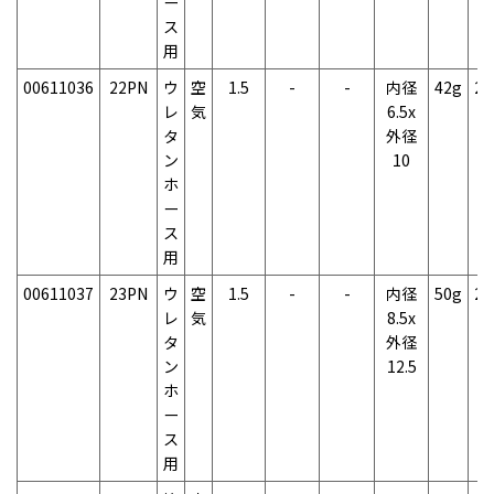
ー
ス
用
00611036
22PN
ウ
空
1.5
-
-
内径
42g
2
レ
気
6.5x
タ
外径
ン
10
ホ
ー
ス
用
00611037
23PN
ウ
空
1.5
-
-
内径
50g
2
レ
気
8.5x
タ
外径
ン
12.5
ホ
ー
ス
用