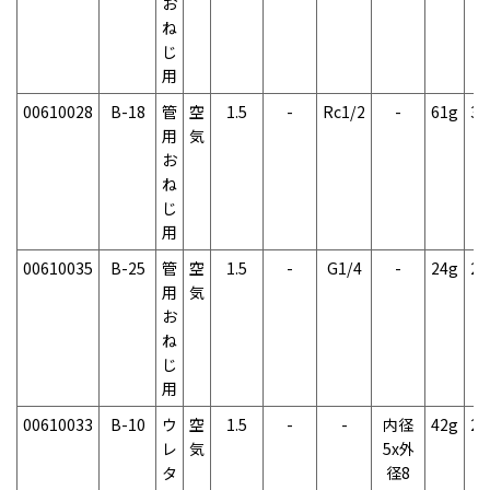
お
ね
じ
用
00610028
B-18
管
空
1.5
-
Rc1/2
-
61g
3
用
気
お
ね
じ
用
00610035
B-25
管
空
1.5
-
G1/4
-
24g
2
用
気
お
ね
じ
用
00610033
B-10
ウ
空
1.5
-
-
内径
42g
2
レ
気
5x外
タ
径8