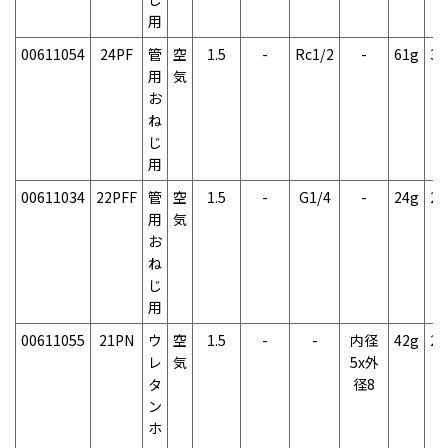
用
00611054
24PF
管
空
1.5
-
Rc1/2
-
61g
3
用
気
お
ね
じ
用
00611034
22PFF
管
空
1.5
-
G1/4
-
24g
2
用
気
お
ね
じ
用
00611055
21PN
ウ
空
1.5
-
-
内径
42g
2
レ
気
5x外
タ
径8
ン
ホ