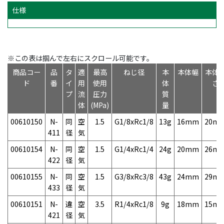
仕様
※この表は掴んで左右にスクロール可能です。
商品コー
品
タ
適
最高
ねじ径
本
本体幅
本体
ド
番
イ
用
使用
体
さ
プ
流
圧力
質
体
(MPa)
量
00610150
N-
同
空
1.5
G1/8xRc1/8
13g
16mm
20m
411
径
気
00610154
N-
同
空
1.5
G1/4xRc1/4
24g
20mm
26m
422
径
気
00610155
N-
同
空
1.5
G3/8xRc3/8
43g
24mm
29m
433
径
気
00610151
N-
違
空
3.5
R1/4xRc1/8
9g
18mm
15m
421
径
気