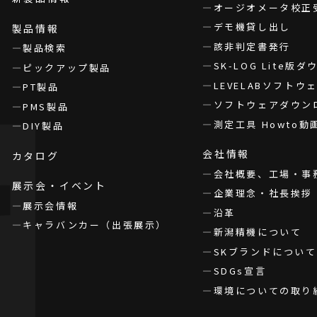
オージオメータ校正
デモ機貸し出し
製品情報
該非判定書発行
製品検索
SK-LOG Lite版
ピックアップ製品
LEVELABソフト
PT製品
ソフトウェアダウン
PMS製品
測定工具 Howto動
DIY製品
会社情報
カタログ
会社概要、工場・事
展示会・イベント
企業理念・社長挨拶
展示会情報
沿革
キャラバンカー（出張展示）
新潟精機について
SKブランドについて
SDGs宣言
環境についての取り