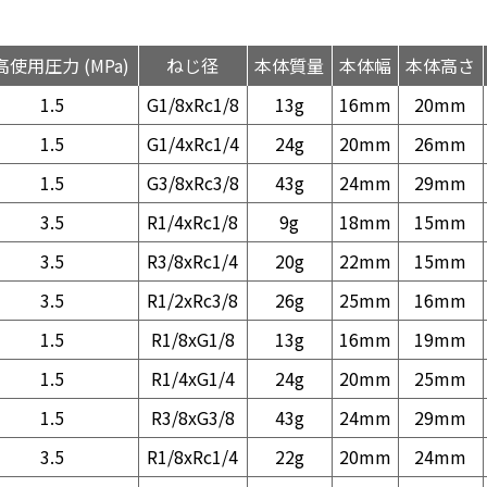
高使用圧力 (MPa)
ねじ径
本体質量
本体幅
本体高さ
1.5
G1/8xRc1/8
13g
16mm
20mm
1.5
G1/4xRc1/4
24g
20mm
26mm
1.5
G3/8xRc3/8
43g
24mm
29mm
3.5
R1/4xRc1/8
9g
18mm
15mm
3.5
R3/8xRc1/4
20g
22mm
15mm
3.5
R1/2xRc3/8
26g
25mm
16mm
1.5
R1/8xG1/8
13g
16mm
19mm
1.5
R1/4xG1/4
24g
20mm
25mm
1.5
R3/8xG3/8
43g
24mm
29mm
3.5
R1/8xRc1/4
22g
20mm
24mm