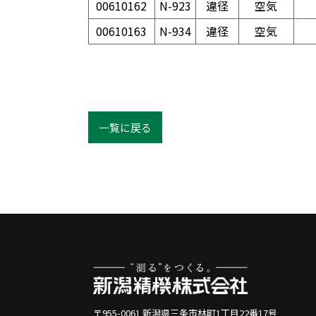
00610162
N-923
違径
空気
00610163
N-934
違径
空気
一覧に戻る
〒955-0061 新潟県三条市林町1丁目22番17号