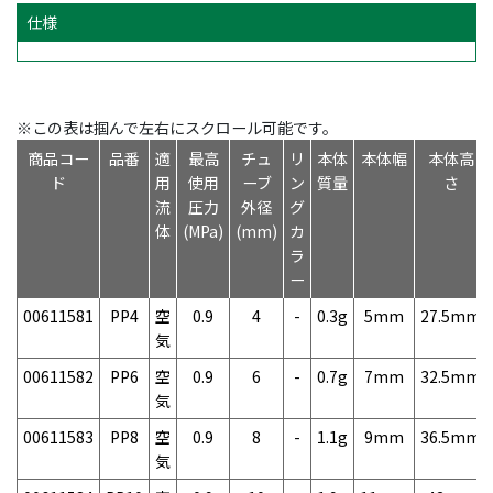
仕様
※この表は掴んで左右にスクロール可能です。
商品コー
品番
適
最高
チュ
リ
本体
本体幅
本体高
ド
用
使用
ーブ
ン
質量
さ
流
圧力
外径
グ
体
(MPa)
(mm)
カ
ラ
ー
00611581
PP4
空
0.9
4
-
0.3g
5mm
27.5mm
気
00611582
PP6
空
0.9
6
-
0.7g
7mm
32.5mm
気
00611583
PP8
空
0.9
8
-
1.1g
9mm
36.5mm
気