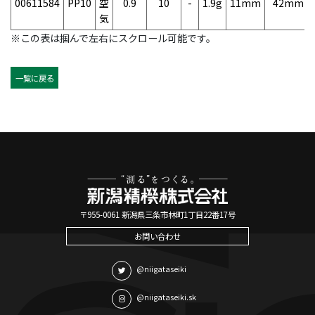
00611584
PP10
空
0.9
10
-
1.9g
11mm
42mm
気
※この表は掴んで左右にスクロール可能です。
一覧に戻る
〒955-0061 新潟県三条市林町1丁目22番17号
お問い合わせ
@niigataseiki
@niigataseiki.sk