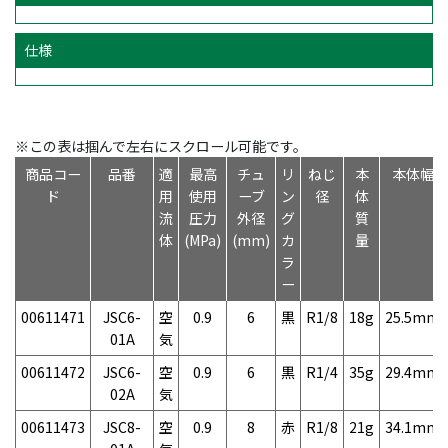
仕様
※この表は掴んで左右にスクロール可能です。
商品コー
品番
適
最高
チュ
リ
ねじ
本
本体幅
ド
用
使用
ーブ
ン
径
体
流
圧力
外径
グ
質
体
(MPa)
(mm)
カ
量
ラ
ー
00611471
JSC6-
空
0.9
6
黒
R1/8
18g
25.5mm
01A
気
00611472
JSC6-
空
0.9
6
黒
R1/4
35g
29.4mm
02A
気
00611473
JSC8-
空
0.9
8
赤
R1/8
21g
34.1mm