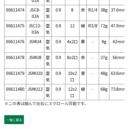
01A
気
00611474
JSC8-
空
0.9
8
赤
R1/4
38g
37.6mm
02A
気
00611475
JSC12-
空
0.9
12
緑
R3/8
72g
47.9mm
03A
気
00611476
JSMU4
空
0.9
4x2口
黄
-
9g
42mm
気
00611478
JSMU8
空
0.9
8x2口
赤
-
27g
56mm
気
00611479
JSMU10
空
0.9
10x2
青
-
48g
63.6mm
気
口
00611480
JSMU12
空
0.9
12x2
緑
-
68g
73.8mm
気
口
※この表は掴んで左右にスクロール可能です。
一覧に戻る