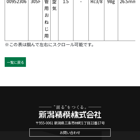
00952306
30SF
管
空
1.5
-
Rc3/8
98g
26.5mm
用
気
お
ね
じ
用
※この表は掴んで左右にスクロール可能です。
一覧に戻る
〒955-0061 新潟県三条市林町1丁目22番17号
お問い合わせ