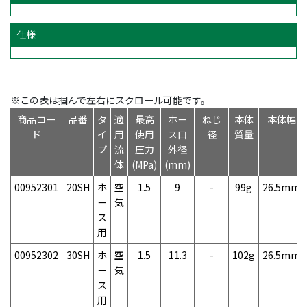
仕様
※この表は掴んで左右にスクロール可能です。
商品コー
品番
タ
適
最高
ホー
ねじ
本体
本体幅
ド
イ
用
使用
ス口
径
質量
プ
流
圧力
外径
体
(MPa)
(mm)
00952301
20SH
ホ
空
1.5
9
-
99g
26.5mm
ー
気
ス
用
00952302
30SH
ホ
空
1.5
11.3
-
102g
26.5mm
ー
気
ス
用