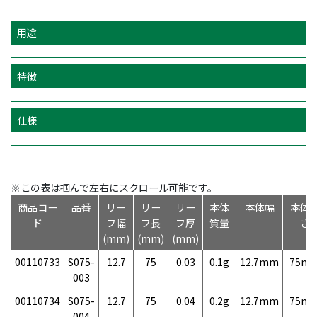
用途
特徴
仕様
※この表は掴んで左右にスクロール可能です。
商品コー
品番
リー
リー
リー
本体
本体幅
本体
ド
フ幅
フ長
フ厚
質量
さ
(mm)
(mm)
(mm)
00110733
S075-
12.7
75
0.03
0.1g
12.7mm
75m
003
00110734
S075-
12.7
75
0.04
0.2g
12.7mm
75m
004