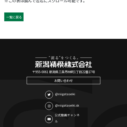
※この表は掴んで左右にスクロール可能です。
一覧に戻る
〒955-0061 新潟県三条市林町1丁目22番17号
お問い合わせ
@niigataseiki
@niigataseiki.sk
公式動画チャンネ
ル