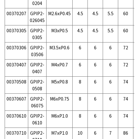
0204
00370207
GPIP2-
M2.6xP0.45
4.5
4.5
5.5
60
026045
00370305
GPIP2-
M3xP0.5
4.5
4.5
5.5
60
0305
00370306
GPIP2-
M3.5xP0.6
6
6
6
72
1
03506
00370407
GPIP2-
M4xP0.7
6
6
6
72
0407
00370508
GPIP2-
M5xP0.8
8
6
6
74
0508
00370607
GPIP2-
M6xP0.75
8
6
6
74
1
06075
00370610
GPIP2-
M6xP1.0
8
6
6
74
1
0610
00370710
GPIP2-
M7xP1.0
10
6
7
86
2