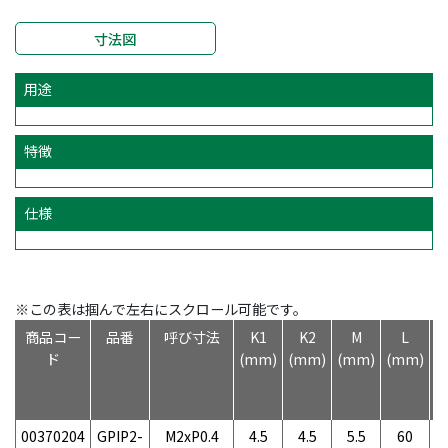
寸法図
用途
特徴
仕様
※この表は掴んで左右にスクロール可能です。
商品コー
品番
呼び寸法
K1
K2
M
L
ド
(mm)
(mm)
(mm)
(mm)
00370204
GPIP2-
M2xP0.4
4.5
4.5
5.5
60