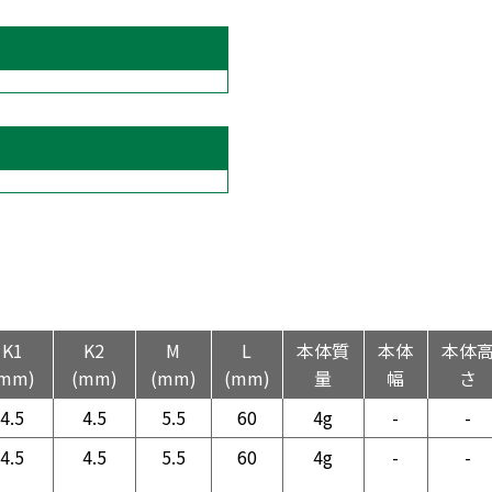
K1
K2
M
L
本体質
本体
本体
(mm)
(mm)
(mm)
(mm)
量
幅
さ
4.5
4.5
5.5
60
4g
-
-
4.5
4.5
5.5
60
4g
-
-