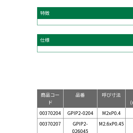
特徴
仕様
商品コー
品番
呼び寸法
ド
00370204
GPIP2-0204
M2xP0.4
00370207
GPIP2-
M2.6xP0.45
026045