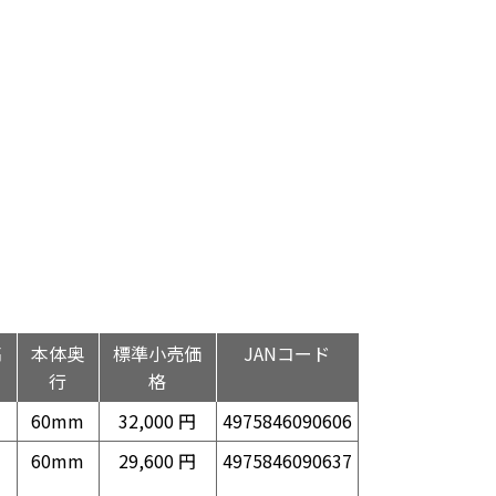
高
本体奥
標準小売価
JANコード
行
格
60mm
32,000 円
4975846090606
60mm
29,600 円
4975846090637