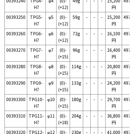
00393240
TPG4-
φ4
(0)-
49g
-
-
-
15,200
4975
H7
(+12)
円
00393250
TPG5-
φ5
(0)-
59g
-
-
-
15,200
4975
H7
(+12)
円
00393260
TPG6-
φ6
(0)-
72g
-
-
-
16,100
4975
H7
(+12)
円
00393270
TPG7-
φ7
(0)-
96g
-
-
-
16,400
4975
H7
(+15)
円
00393280
TPG8-
φ8
(0)-
114g
-
-
-
20,800
4975
H7
(+15)
円
00393290
TPG9-
φ9
(0)-
133g
-
-
-
24,200
4975
H7
(+15)
円
00393300
TPG10-
φ10
(0)-
180g
-
-
-
29,700
4975
H7
(+15)
円
00393310
TPG11-
φ11
(0)-
204g
-
-
-
36,800
4975
H7
(+18)
円
00393320
TPG12-
φ12
(0)-
230g
-
-
-
41,000
4975