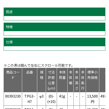
用途
特徴
仕様
※この表は掴んで左右にスクロール可能です。
商品コー
品番
規
寸法
本体
本
本
本
標準小
J
ド
格
許容
質量
体
体
体
売価格
公差
幅
高
奥
(μm)
さ
行
00393230
TPG3-
φ3
(0)-
41g
-
-
-
13,500
4975
H7
(+10)
円