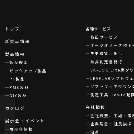
トップ
各種サービス
校正サービス
新製品情報
オージオメータ校正
デモ機貸し出し
製品情報
該非判定書発行
製品検索
SK-LOG Lite版
ピックアップ製品
LEVELABソフト
PT製品
ソフトウェアダウン
PMS製品
測定工具 Howto動
DIY製品
会社情報
カタログ
会社概要、工場・事
展示会・イベント
企業理念・社長挨拶
展示会情報
沿革