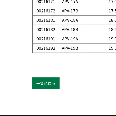
00216171
APV-17A
17.
00216172
APV-17B
17.
00216181
APV-18A
18.
00216182
APV-18B
18.
00216191
APV-19A
19.
00216192
APV-19B
19.
一覧に戻る