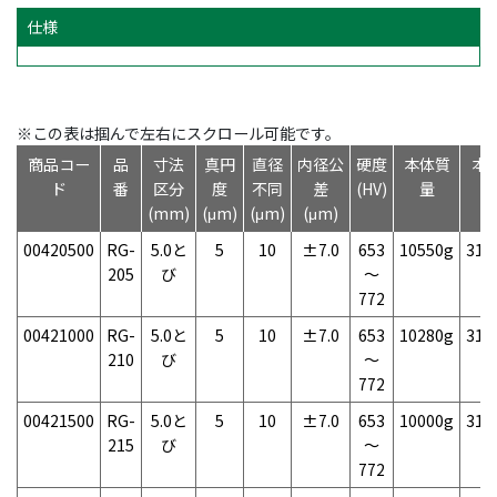
仕様
※この表は掴んで左右にスクロール可能です。
商品コー
品
寸法
真円
直径
内径公
硬度
本体質
本
ド
番
区分
度
不同
差
(HV)
量
(mm)
(μm)
(μm)
(μm)
00420500
RG-
5.0と
5
10
±7.0
653
10550g
31
205
び
～
772
00421000
RG-
5.0と
5
10
±7.0
653
10280g
31
210
び
～
772
00421500
RG-
5.0と
5
10
±7.0
653
10000g
31
215
び
～
772