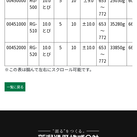
00450000
RG-
10.0
5
10
±9.0
653
25030g
60
500
とび
～
772
00451000
RG-
10.0
5
10
±10.0
653
35280g
66
510
とび
～
772
00452000
RG-
10.0
5
10
±10.0
653
33850g
66
520
とび
～
772
※この表は掴んで左右にスクロール可能です。
一覧に戻る