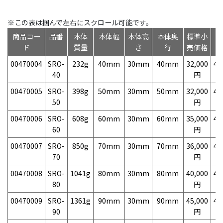
※この表は掴んで左右にスクロール可能です。
商品コー
品番
本体
本体幅
本体高
本体奥
標準小
ド
質量
さ
行
売価格
00470004
SRO-
232g
40mm
30mm
40mm
32,000
49
40
円
00470005
SRO-
398g
50mm
30mm
50mm
32,000
49
50
円
00470006
SRO-
608g
60mm
30mm
60mm
35,000
49
60
円
00470007
SRO-
850g
70mm
30mm
70mm
36,000
49
70
円
00470008
SRO-
1041g
80mm
30mm
80mm
40,000
49
80
円
00470009
SRO-
1361g
90mm
30mm
90mm
45,000
49
90
円