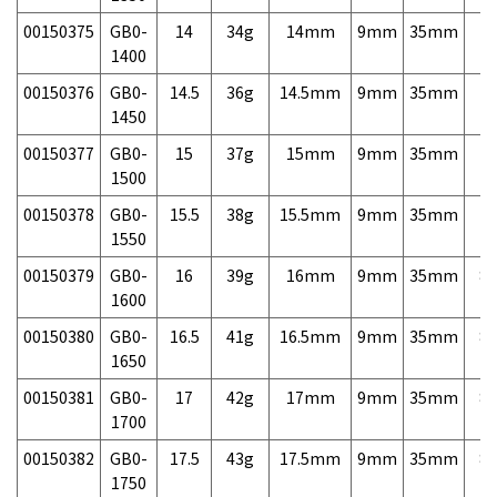
00150375
GB0-
14
34g
14mm
9mm
35mm
7,
1400
00150376
GB0-
14.5
36g
14.5mm
9mm
35mm
7,
1450
00150377
GB0-
15
37g
15mm
9mm
35mm
7,
1500
00150378
GB0-
15.5
38g
15.5mm
9mm
35mm
7,
1550
00150379
GB0-
16
39g
16mm
9mm
35mm
8,
1600
00150380
GB0-
16.5
41g
16.5mm
9mm
35mm
8,
1650
00150381
GB0-
17
42g
17mm
9mm
35mm
8,
1700
00150382
GB0-
17.5
43g
17.5mm
9mm
35mm
8,
1750