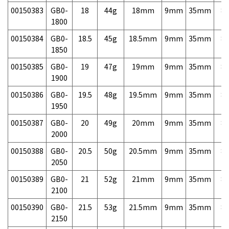
00150383
GB0-
18
44g
18mm
9mm
35mm
8,
1800
00150384
GB0-
18.5
45g
18.5mm
9mm
35mm
8,
1850
00150385
GB0-
19
47g
19mm
9mm
35mm
8,
1900
00150386
GB0-
19.5
48g
19.5mm
9mm
35mm
8,
1950
00150387
GB0-
20
49g
20mm
9mm
35mm
8,
2000
00150388
GB0-
20.5
50g
20.5mm
9mm
35mm
8,
2050
00150389
GB0-
21
52g
21mm
9mm
35mm
8,
2100
00150390
GB0-
21.5
53g
21.5mm
9mm
35mm
8,
2150