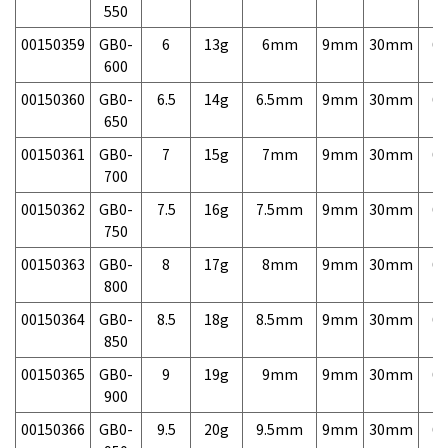
550
00150359
GB0-
6
13g
6mm
9mm
30mm
6,
600
00150360
GB0-
6.5
14g
6.5mm
9mm
30mm
6,
650
00150361
GB0-
7
15g
7mm
9mm
30mm
6,
700
00150362
GB0-
7.5
16g
7.5mm
9mm
30mm
6,
750
00150363
GB0-
8
17g
8mm
9mm
30mm
6,
800
00150364
GB0-
8.5
18g
8.5mm
9mm
30mm
6,
850
00150365
GB0-
9
19g
9mm
9mm
30mm
6,
900
00150366
GB0-
9.5
20g
9.5mm
9mm
30mm
6,