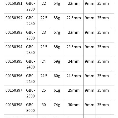
00150391
GB0-
22
54g
22mm
9mm
35mm
8,
2200
00150392
GB0-
22.5
55g
22.5mm
9mm
35mm
8,
2250
00150393
GB0-
23
57g
23mm
9mm
35mm
8,
2300
00150394
GB0-
23.5
58g
23.5mm
9mm
35mm
8,
2350
00150395
GB0-
24
59g
24mm
9mm
35mm
8,
2400
00150396
GB0-
24.5
60g
24.5mm
9mm
35mm
8,
2450
00150397
GB0-
25
61g
25mm
9mm
35mm
8,
2500
00150398
GB0-
30
74g
30mm
9mm
35mm
9,
3000