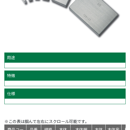
用途
特徴
仕様
※この表は掴んで左右にスクロール可能です。
商品コー
品番
規格
本体
本体幅
本体
本体奥
標