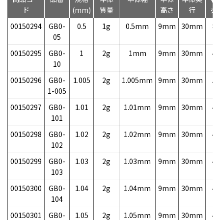
ド
(mm)
質量
高さ
行
売
00150294
GB0-
0.5
1g
0.5mm
9mm
30mm
8,
05
00150295
GB0-
1
2g
1mm
9mm
30mm
4,
10
00150296
GB0-
1.005
2g
1.005mm
9mm
30mm
5,
1-005
00150297
GB0-
1.01
2g
1.01mm
9mm
30mm
4,
101
00150298
GB0-
1.02
2g
1.02mm
9mm
30mm
4,
102
00150299
GB0-
1.03
2g
1.03mm
9mm
30mm
4,
103
00150300
GB0-
1.04
2g
1.04mm
9mm
30mm
4,
104
00150301
GB0-
1.05
2g
1.05mm
9mm
30mm
4,