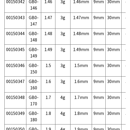
00150342
GB0-
1.46
3g
1.46mm
9mm
30mm
4,
146
00150343
GB0-
1.47
3g
1.47mm
9mm
30mm
4,
147
00150344
GB0-
1.48
3g
1.48mm
9mm
30mm
4,
148
00150345
GB0-
1.49
3g
1.49mm
9mm
30mm
4,
149
00150346
GB0-
1.5
3g
1.5mm
9mm
30mm
4,
150
00150347
GB0-
1.6
3g
1.6mm
9mm
30mm
5,
160
00150348
GB0-
1.7
4g
1.7mm
9mm
30mm
5,
170
00150349
GB0-
1.8
4g
1.8mm
9mm
30mm
5,
180
00150350
GB0-
1.9
4g
1.9mm
9mm
30mm
5,