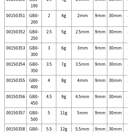
190
00150351
GB0-
2
4g
2mm
9mm
30mm
5,
200
00150352
GB0-
2.5
5g
2.5mm
9mm
30mm
5,
250
00150353
GB0-
3
6g
3mm
9mm
30mm
5,
300
00150354
GB0-
3.5
7g
3.5mm
9mm
30mm
5,
350
00150355
GB0-
4
8g
4mm
9mm
30mm
5,
400
00150356
GB0-
4.5
9g
4.5mm
9mm
30mm
5,
450
00150357
GB0-
5
11g
5mm
9mm
30mm
5,
500
00150358
GB0-
5.5
12g
5.5mm
9mm
30mm
5,