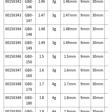
00150342
GB0-
1.46
3g
1.46mm
9mm
30mm
4,
146
00150343
GB0-
1.47
3g
1.47mm
9mm
30mm
4,
147
00150344
GB0-
1.48
3g
1.48mm
9mm
30mm
4,
148
00150345
GB0-
1.49
3g
1.49mm
9mm
30mm
4,
149
00150346
GB0-
1.5
3g
1.5mm
9mm
30mm
4,
150
00150347
GB0-
1.6
3g
1.6mm
9mm
30mm
5,
160
00150348
GB0-
1.7
4g
1.7mm
9mm
30mm
5,
170
00150349
GB0-
1.8
4g
1.8mm
9mm
30mm
5,
180
00150350
GB0-
1.9
4g
1.9mm
9mm
30mm
5,