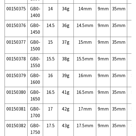
00150375
GB0-
14
34g
14mm
9mm
35mm
7,
1400
00150376
GB0-
14.5
36g
14.5mm
9mm
35mm
7,
1450
00150377
GB0-
15
37g
15mm
9mm
35mm
7,
1500
00150378
GB0-
15.5
38g
15.5mm
9mm
35mm
7,
1550
00150379
GB0-
16
39g
16mm
9mm
35mm
8,
1600
00150380
GB0-
16.5
41g
16.5mm
9mm
35mm
8,
1650
00150381
GB0-
17
42g
17mm
9mm
35mm
8,
1700
00150382
GB0-
17.5
43g
17.5mm
9mm
35mm
8,
1750