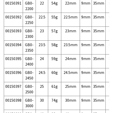
00150391
GB0-
22
54g
22mm
9mm
35mm
8,
2200
00150392
GB0-
22.5
55g
22.5mm
9mm
35mm
8,
2250
00150393
GB0-
23
57g
23mm
9mm
35mm
8,
2300
00150394
GB0-
23.5
58g
23.5mm
9mm
35mm
8,
2350
00150395
GB0-
24
59g
24mm
9mm
35mm
8,
2400
00150396
GB0-
24.5
60g
24.5mm
9mm
35mm
8,
2450
00150397
GB0-
25
61g
25mm
9mm
35mm
8,
2500
00150398
GB0-
30
74g
30mm
9mm
35mm
9,
3000