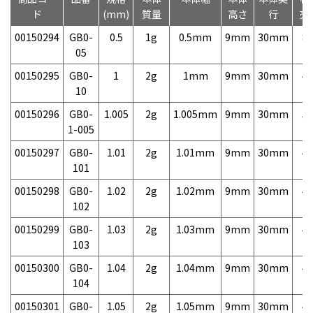
ド
(mm)
質量
高さ
行
売
00150294
GB0-
0.5
1g
0.5mm
9mm
30mm
8,
05
00150295
GB0-
1
2g
1mm
9mm
30mm
4,
10
00150296
GB0-
1.005
2g
1.005mm
9mm
30mm
5,
1-005
00150297
GB0-
1.01
2g
1.01mm
9mm
30mm
4,
101
00150298
GB0-
1.02
2g
1.02mm
9mm
30mm
4,
102
00150299
GB0-
1.03
2g
1.03mm
9mm
30mm
4,
103
00150300
GB0-
1.04
2g
1.04mm
9mm
30mm
4,
104
00150301
GB0-
1.05
2g
1.05mm
9mm
30mm
4,