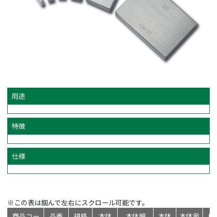
用途
特徴
仕様
※この表は掴んで左右にスクロール可能です。
商品コー
品番
規格
本体
本体幅
本体
本体奥
標