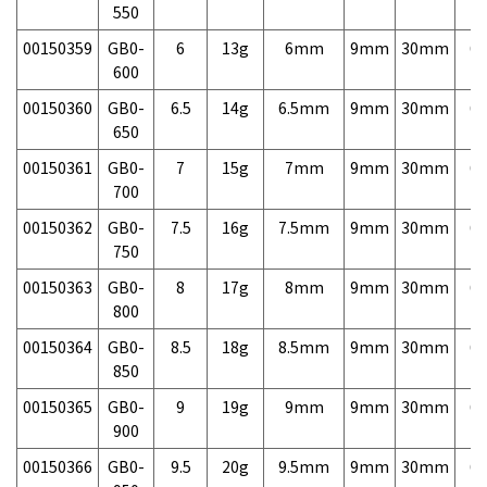
550
00150359
GB0-
6
13g
6mm
9mm
30mm
6,
600
00150360
GB0-
6.5
14g
6.5mm
9mm
30mm
6,
650
00150361
GB0-
7
15g
7mm
9mm
30mm
6,
700
00150362
GB0-
7.5
16g
7.5mm
9mm
30mm
6,
750
00150363
GB0-
8
17g
8mm
9mm
30mm
6,
800
00150364
GB0-
8.5
18g
8.5mm
9mm
30mm
6,
850
00150365
GB0-
9
19g
9mm
9mm
30mm
6,
900
00150366
GB0-
9.5
20g
9.5mm
9mm
30mm
6,