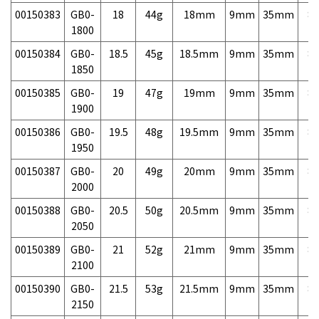
00150383
GB0-
18
44g
18mm
9mm
35mm
8,
1800
00150384
GB0-
18.5
45g
18.5mm
9mm
35mm
8,
1850
00150385
GB0-
19
47g
19mm
9mm
35mm
8,
1900
00150386
GB0-
19.5
48g
19.5mm
9mm
35mm
8,
1950
00150387
GB0-
20
49g
20mm
9mm
35mm
8,
2000
00150388
GB0-
20.5
50g
20.5mm
9mm
35mm
8,
2050
00150389
GB0-
21
52g
21mm
9mm
35mm
8,
2100
00150390
GB0-
21.5
53g
21.5mm
9mm
35mm
8,
2150