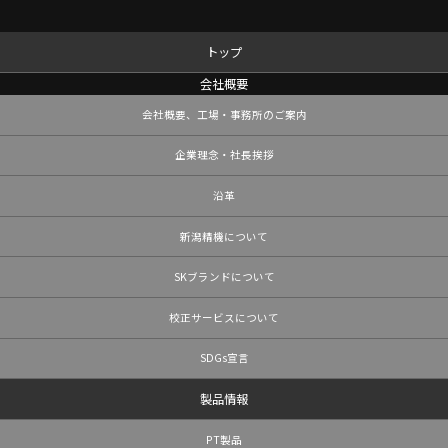
トップ
会社概要
会社概要、工場・事務所のご案内
企業理念・社長挨拶
沿革
新潟精機について
SKブランドについて
校正サービスについて
SDGs宣言
製品情報
PT製品