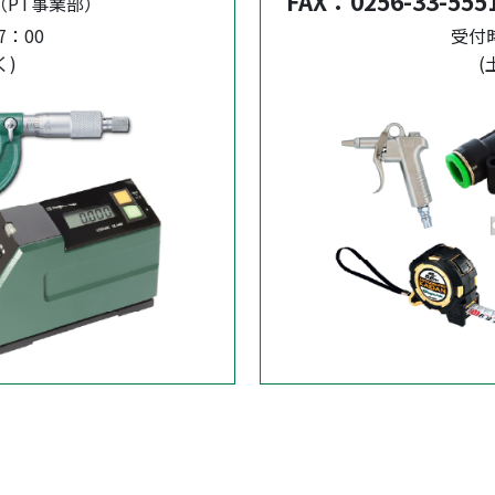
FAX：
0256-33-555
（PT事業部）
7：00
受付時
く)
(