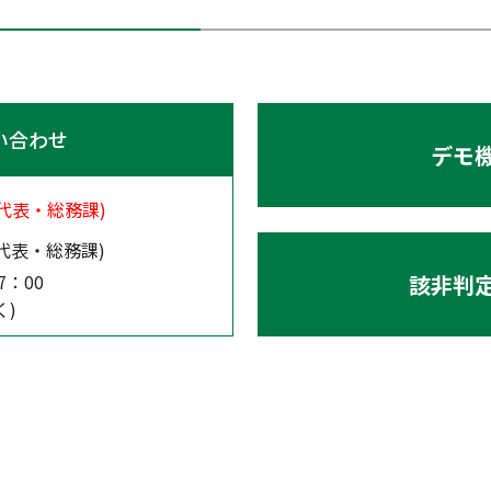
い合わせ
デモ
(代表・総務課)
(代表・総務課)
該非判
7：00
く)