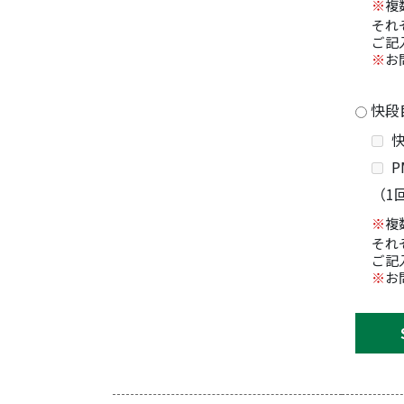
※
複
それ
ご記
※
お
快段
快
P
（1
※
複
それ
ご記
※
お