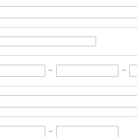
－
－
－