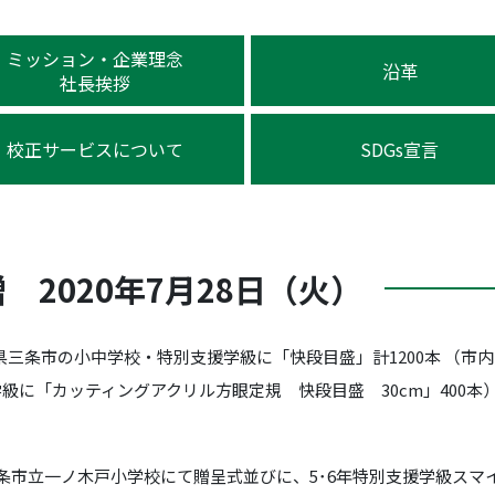
ミッション・企業理念
沿革
社長挨拶
校正サービスについて
SDGs宣言
 2020年7月28日（火）
三条市の小中学校・特別支援学級に「快段目盛」計1200本 （市
0学級に「カッティングアクリル方眼定規 快段目盛 30cm」400本）
条市立一ノ木戸小学校にて贈呈式並びに、5･6年特別支援学級スマイ