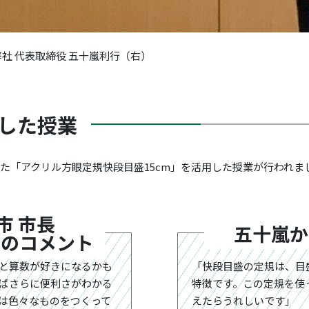
弊社 代表取締役 五十嵐利行（右）
した授業
れた「アクリル方眼定規快段目盛15cm」を活用した授業が行われ
市 市長
五十嵐か
へのコメント
と算数が好きになるかも
「快段目盛の定規は、目
ばさらに便利さがわかる
特徴です。この定規を使
は色々なものをつくって
えたらうれしいです」