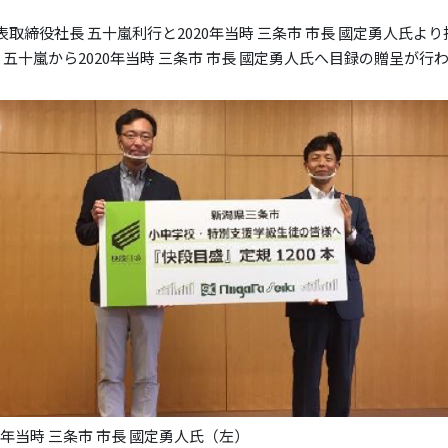
表取締役社長 五十嵐利行と2020年当時 三条市 市長 國定勇人氏よ
 五十嵐から2020年当時 三条市 市長 國定勇人氏へ目録の贈呈が行
20年当時 三条市 市長 國定勇人氏（左）