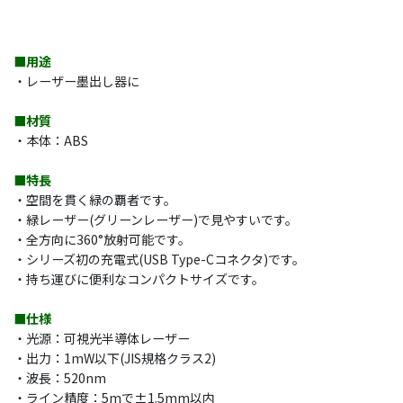
■用途
・レーザー墨出し器に
■材質
・本体：ABS
■特長
・空間を貫く緑の覇者です。
・緑レーザー(グリーンレーザー)で見やすいです。
・全方向に360°放射可能です。
・シリーズ初の充電式(USB Type-Cコネクタ)です。
・持ち運びに便利なコンパクトサイズです。
■仕様
・光源：可視光半導体レーザー
・出力：1mW以下(JIS規格クラス2)
・波長：520nm
・ライン精度：5mで±1.5mm以内