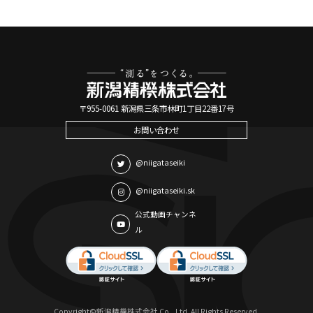
〒955-0061 新潟県三条市林町1丁目22番17号
お問い合わせ
@niigataseiki
@niigataseiki.sk
公式動画チャンネ
ル
Copyright©新潟精機株式会社 Co., Ltd. All Rights Reserved.