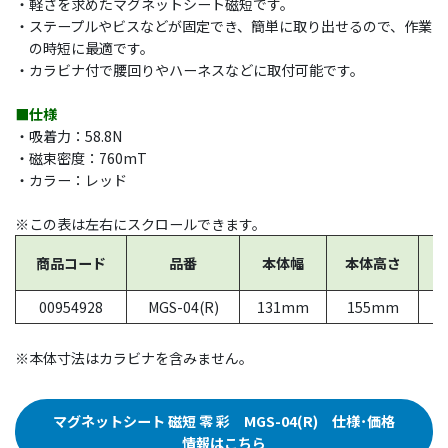
・軽さを求めたマグネットシート磁短です。
・ステープルやビスなどが固定でき、簡単に取り出せるので、作業
の時短に最適です。
・カラビナ付で腰回りやハーネスなどに取付可能です。
■仕様
・吸着力：58.8N
・磁束密度：760mT
・カラー：レッド
※この表は左右にスクロールできます。
商品コード
品番
本体幅
本体高さ
00954928
MGS-04(R)
131mm
155mm
※本体寸法はカラビナを含みません。
マグネットシート 磁短 零 彩 MGS-04(R) 仕様･価格
情報はこちら