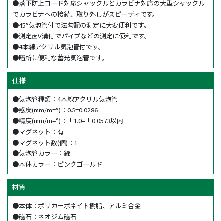
●落下防止コード対応シャックルとカラビナ対応の大型シャックル
でカラビナへの接続、取り外しがスピーディです。
●45°気泡管付で法勾配の測定に大変便利です。
●測定面V溝付でパイプなどの測定に便利です。
●4本線アクリル気泡管付です。
●暗所に便利な蓄光気泡管です。
仕様
●気泡管種類：4本線アクリル気泡管
●感度(mm/m=°)：0.5=0.0286
●精度(mm/m=°)：±1.0=±0.0573以内
●マグネット：有
●マグネット数(個)：1
●気泡管カラー：緑
●本体カラー：ピンクゴールド
材質
●本体：ポリカーボネイト樹脂、アルミ合金
●磁石：ネオジム磁石