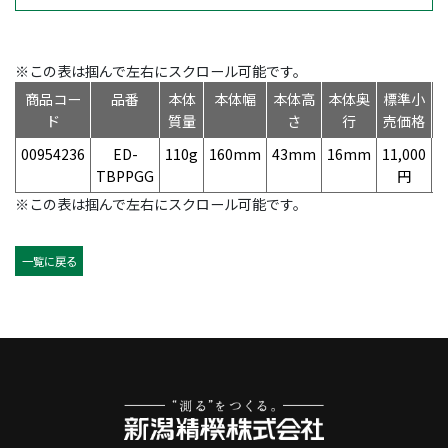
※この表は掴んで左右にスクロール可能です。
商品コー
品番
本体
本体幅
本体高
本体奥
標準小
ド
質量
さ
行
売価格
00954236
ED-
110g
160mm
43mm
16mm
11,000
4
TBPPGG
円
※この表は掴んで左右にスクロール可能です。
一覧に戻る