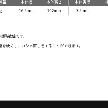
質量
本体幅
本体高さ
本体奥行
g
16.5mm
102mm
7.5mm
の概略数値です。
閉を硬くし、カシメ直しをすることができます。