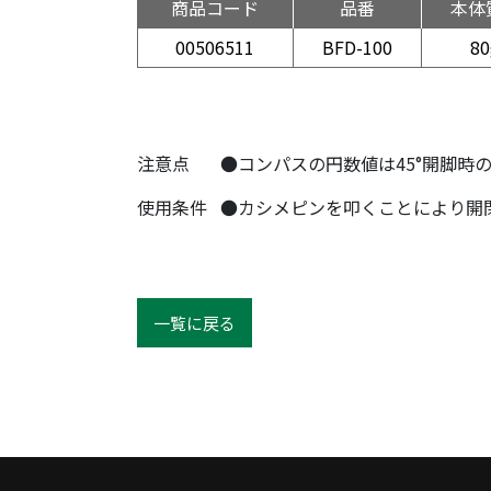
商品コード
品番
本体
00506511
BFD-100
80
注意点
●コンパスの円数値は45°開脚時
使用条件
●カシメピンを叩くことにより開
一覧に戻る