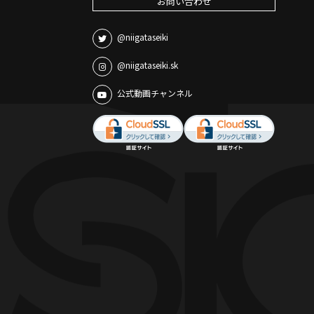
お問い合わせ
@niigataseiki
@niigataseiki.sk
公式動画チャンネル