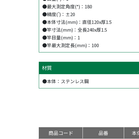
●最大測定角度(°)：180
●精度(')：±20
●本体寸法(mm)：直径120x厚1.5
●竿寸法(mm)：全長240x厚1.5
●竿目量(mm)：1
●竿最大測定長(mm)：100
材質
●本体：ステンレス鋼
商品コード
品番
本