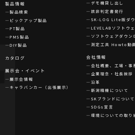
デモ機貸し出し
製品情報
該非判定書発行
製品検索
SK-LOG Lite版
ピックアップ製品
LEVELABソフト
PT製品
ソフトウェアダウン
PMS製品
測定工具 Howto動
DIY製品
会社情報
カタログ
会社概要、工場・事
展示会・イベント
企業理念・社長挨拶
展示会情報
沿革
キャラバンカー（出張展示）
新潟精機について
SKブランドについて
SDGs宣言
環境についての取り