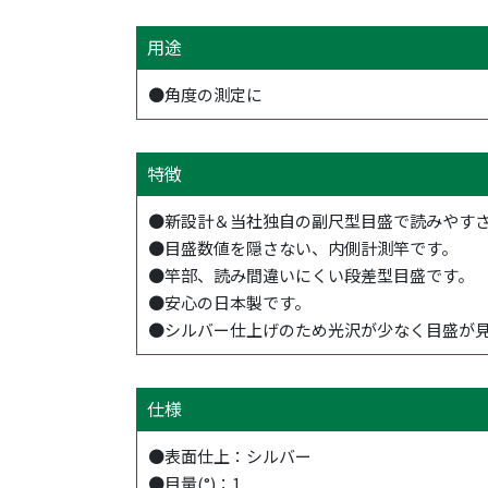
用途
●角度の測定に
特徴
●新設計＆当社独自の副尺型目盛で読みやす
●目盛数値を隠さない、内側計測竿です。
●竿部、読み間違いにくい段差型目盛です。
●安心の日本製です。
●シルバー仕上げのため光沢が少なく目盛が
仕様
●表面仕上：シルバー
●目量(°)：1