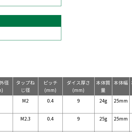
外径
タップね
ピッチ
ダイス厚さ
本体質
本体幅
)
じ径
(mm)
(mm)
量
M2
0.4
9
24g
25mm
M2.3
0.4
9
25g
25mm