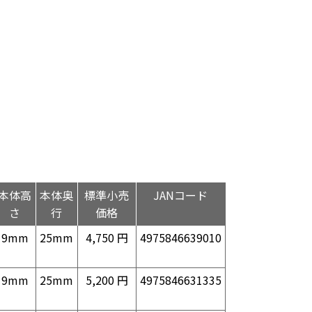
本体高
本体奥
標準小売
JANコード
さ
行
価格
9mm
25mm
4,750 円
4975846639010
9mm
25mm
5,200 円
4975846631335