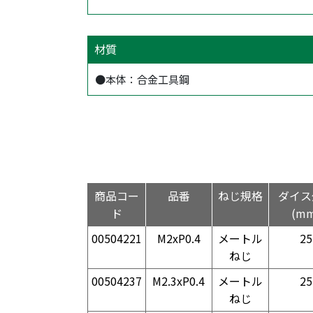
材質
●本体：合金工具鋼
商品コー
品番
ねじ規格
ダイス
ド
(mm
00504221
M2xP0.4
メートル
25
ねじ
00504237
M2.3xP0.4
メートル
25
ねじ