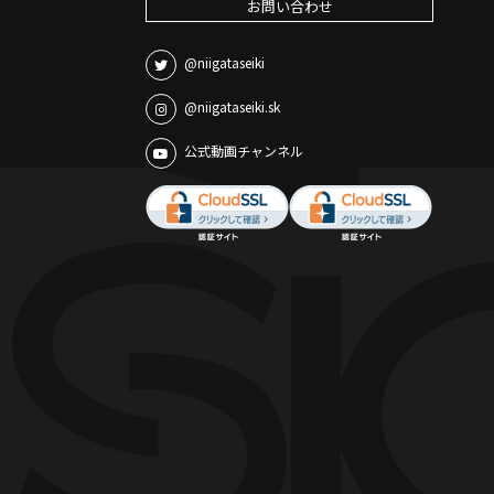
お問い合わせ
@niigataseiki
@niigataseiki.sk
公式動画チャンネル