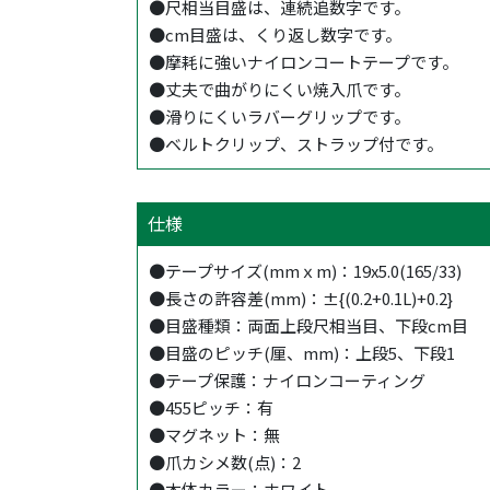
●尺相当目盛は、連続追数字です。
●cm目盛は、くり返し数字です。
●摩耗に強いナイロンコートテープです。
●丈夫で曲がりにくい焼入爪です。
●滑りにくいラバーグリップです。
●ベルトクリップ、ストラップ付です。
仕様
●テープサイズ(mmｘm)：19x5.0(165/33)
●長さの許容差(mm)：±{(0.2+0.1L)+0.2}
●目盛種類：両面上段尺相当目、下段cm目
●目盛のピッチ(厘、mm)：上段5、下段1
●テープ保護：ナイロンコーティング
●455ピッチ：有
●マグネット：無
●爪カシメ数(点)：2
●本体カラー：ホワイト