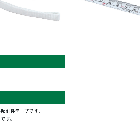
い超剛性テープです。
盛です。