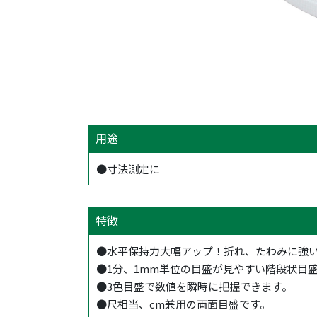
用途
●寸法測定に
特徴
●水平保持力大幅アップ！折れ、たわみに強
●1分、1mm単位の目盛が見やすい階段状目
●3色目盛で数値を瞬時に把握できます。
●尺相当、cm兼用の両面目盛です。