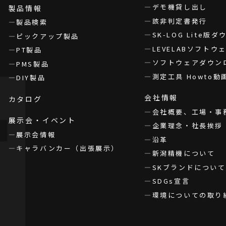
デモ機貸し出し
製品情報
該非判定書発行
製品検索
SK-LOG Lite版
ピックアップ製品
LEVELABソフト
PT製品
ソフトウェアダウン
PMS製品
測定工具 Howto動
DIY製品
会社情報
カタログ
会社概要、工場・事
展示会・イベント
企業理念・社長挨拶
展示会情報
沿革
キャラバンカー（出張展示）
新潟精機について
SKブランドについて
SDGs宣言
環境についての取り