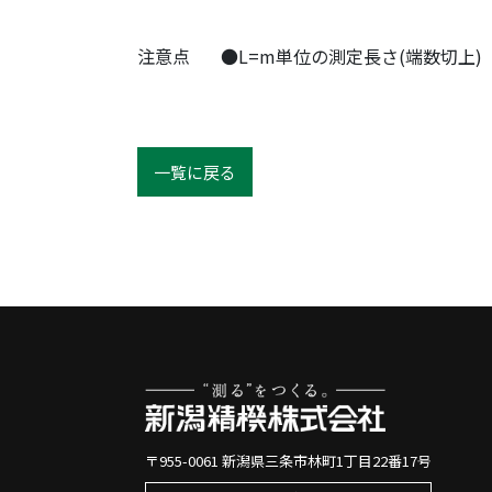
注意点
●L=m単位の測定長さ(端数切上)
一覧に戻る
〒955-0061 新潟県三条市林町1丁目22番17号