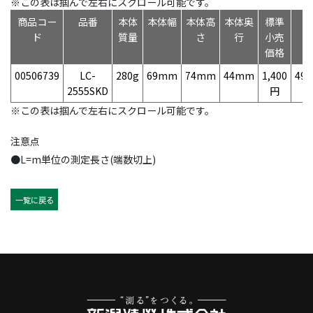
※この表は掴んで左右にスクロール可能です。
商品コー
品番
本体
本体幅
本体高
本体奥
標準
ド
質量
さ
行
小売
価格
00506739
LC-
280g
69mm
74mm
44mm
1,400
497
2555SKD
円
※この表は掴んで左右にスクロール可能です。
注意点
●L=m単位の測定長さ(端数切上)
一覧に戻る