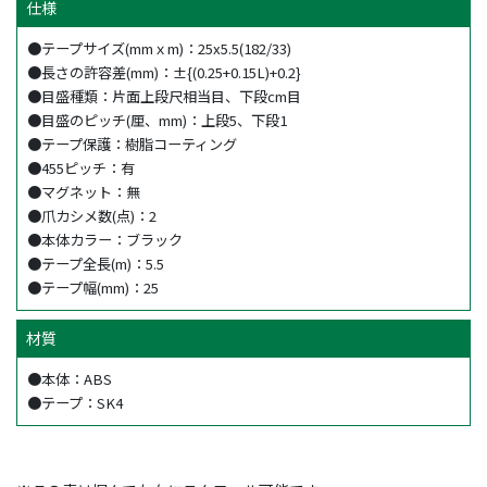
仕様
●テープサイズ(mmｘm)：25x5.5(182/33)
●長さの許容差(mm)：±{(0.25+0.15L)+0.2}
●目盛種類：片面上段尺相当目、下段cm目
●目盛のピッチ(厘、mm)：上段5、下段1
●テープ保護：樹脂コーティング
●455ピッチ：有
●マグネット：無
●爪カシメ数(点)：2
●本体カラー：ブラック
●テープ全長(m)：5.5
●テープ幅(mm)：25
材質
●本体：ABS
●テープ：SK4