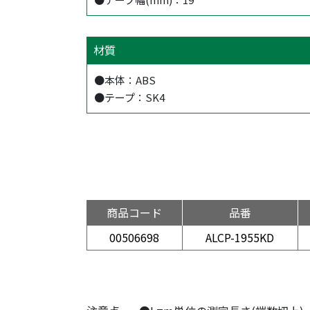
材質
●本体：ABS
●テープ：SK4
商品コード
品番
00506698
ALCP-1955KD