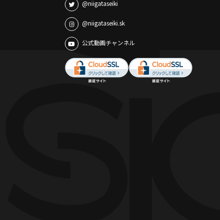
@niigataseiki
@niigataseiki.sk
公式動画チャンネル