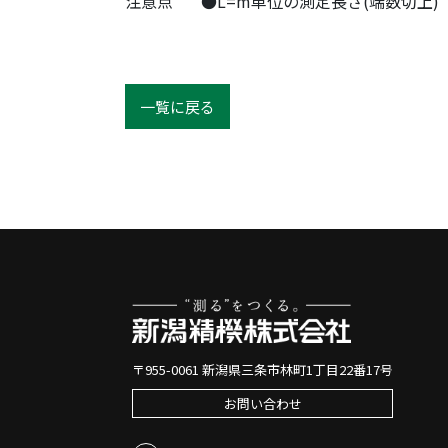
注意点
●L=m単位の測定長さ(端数切上)
一覧に戻る
〒955-0061 新潟県三条市林町1丁目22番17号
お問い合わせ