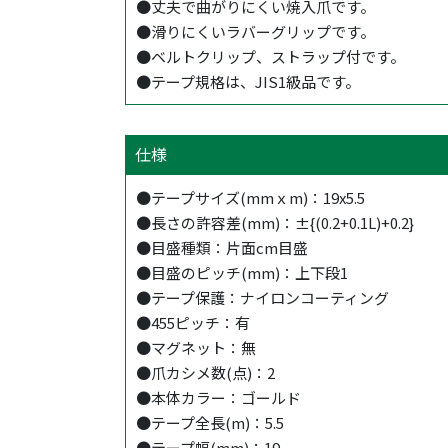
●丈夫で曲がりにくい焼入爪です。
●滑りにくいラバーグリップです。
●ベルトクリップ、ストラップ付です。
●テープ規格は、JIS1級品です。
仕様
●テープサイズ(mmｘm)：19x5.5
●長さの許容差(mm)：±{(0.2+0.1L)+0.2}
●目盛種類：片面cm目盛
●目盛のピッチ(mm)：上下段1
●テープ保護：ナイロンコーティング
●455ピッチ：有
●マグネット：無
●爪カシメ数(点)：2
●本体カラー：ゴールド
●テープ全長(m)：5.5
●テープ幅(mm)：19