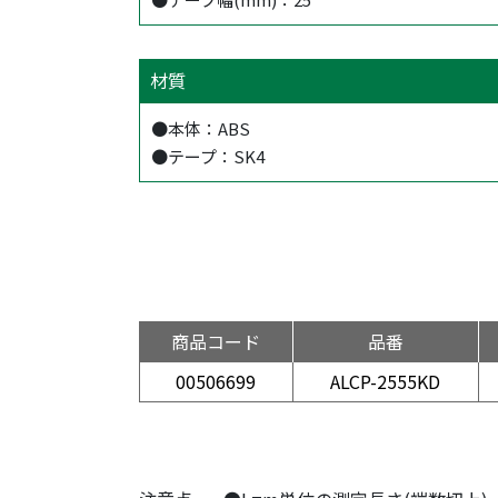
材質
●本体：ABS
●テープ：SK4
商品コード
品番
00506699
ALCP-2555KD