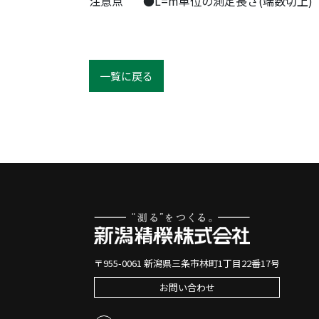
注意点
●L=m単位の測定長さ(端数切上)
一覧に戻る
〒955-0061 新潟県三条市林町1丁目22番17号
お問い合わせ