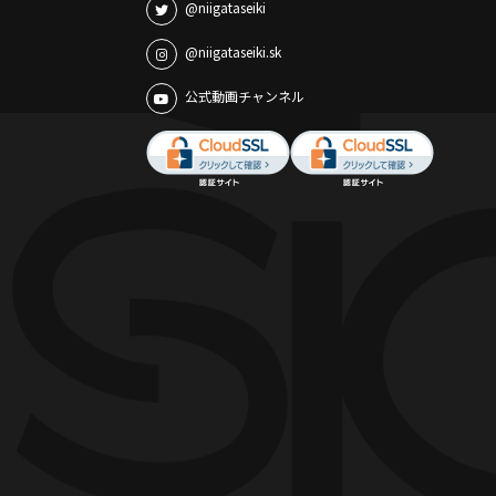
@niigataseiki
@niigataseiki.sk
公式動画チャンネル