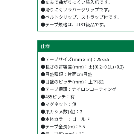
●丈夫で曲がりにくい焼入爪です。
●滑りにくいラバーグリップです。
●ベルトクリップ、ストラップ付です。
●テープ規格は、JIS1級品です。
仕様
●テープサイズ(mmｘm)：25x5.5
●長さの許容差(mm)：±{(0.2+0.1L)+0.2}
●目盛種類：片面cm目盛
●目盛のピッチ(mm)：上下段1
●テープ保護：ナイロンコーティング
●455ピッチ：有
●マグネット：無
●爪カシメ数(点)：2
●本体カラー：ゴールド
●テープ全長(m)：5.5
●テープ幅(mm)：25