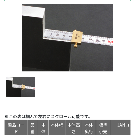
※この表は掴んで左右にスクロール可能です。
商品コー
品
本
本体幅
本体高
本体
標準
JANコー
ド
番
体
さ
奥行
小売