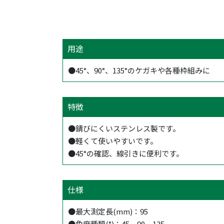
用途
●45°、90°、135°のケガキや各種枠組みに
特徴
●錆びにくいステンレス製です。
●軽くて使いやすいです。
●45°の確認、線引きに便利です。
仕様
●最大測定長(mm)：95
●角度種類(°)：45、90、135