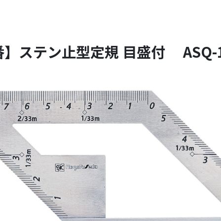
】ステン止型定規 目盛付 ASQ-1