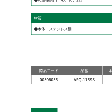
材質
●本体：ステンレス鋼
商品コード
品番
00506055
ASQ-175SS