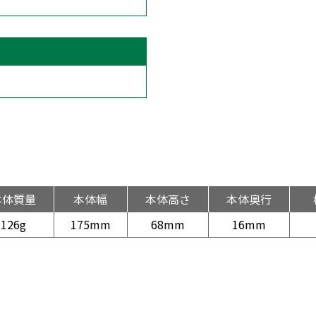
本体質量
本体幅
本体高さ
本体奥行
126g
175mm
68mm
16mm