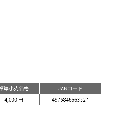
標準小売価格
JANコード
4,000 円
4975846663527