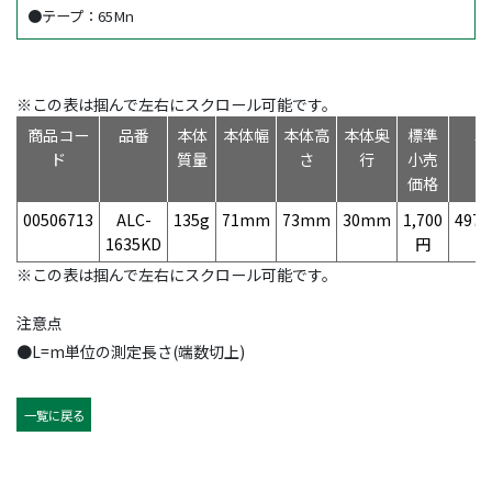
●テープ：65Mn
※この表は掴んで左右にスクロール可能です。
商品コー
品番
本体
本体幅
本体高
本体奥
標準
J
ド
質量
さ
行
小売
価格
00506713
ALC-
135g
71mm
73mm
30mm
1,700
4975
1635KD
円
※この表は掴んで左右にスクロール可能です。
注意点
●L=m単位の測定長さ(端数切上)
一覧に戻る