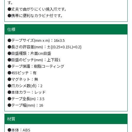
す。
●丈夫で曲がりにくい焼入爪です。
●携帯に便利なカラビナ付です。
仕様
●テープサイズ(mmｘm)：16x3.5
●長さの許容差(mm)：±{(0.25+0.15L)+0.2}
●目盛種類：片面cm目盛
●目盛のピッチ(mm)：上下段1
●テープ保護：樹脂コーティング
●455ピッチ：有
●マグネット：無
●爪カシメ数(点)：2
●本体カラー：レッド
●テープ全長(m)：3.5
●テープ幅(mm)：16
材質
●本体：ABS