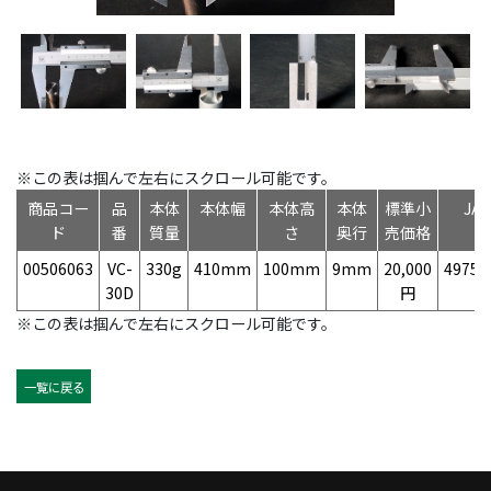
※この表は掴んで左右にスクロール可能です。
商品コー
品
本体
本体幅
本体高
本体
標準小
JA
ド
番
質量
さ
奥行
売価格
00506063
VC-
330g
410mm
100mm
9mm
20,000
49758
30D
円
※この表は掴んで左右にスクロール可能です。
一覧に戻る