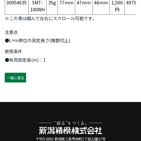
00954635
SMT-
35g
77mm
47mm
46mm
1,500
49758
100WH
円
※この表は掴んで左右にスクロール可能です。
注意点
●L=m単位の測定長さ(端数切上)
使用条件
●有効測定長(m)：1
一覧に戻る
〒955-0061 新潟県三条市林町1丁目22番17号