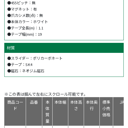
●455ピッチ：無
●マグネット：有
●爪カシメ数(点)：無
●本体カラー：ホワイト
●テープ全長(m)：1.1
●テープ幅(mm)：19
材質
●スライダー：ポリカーボネート
●テープ：SK4
●磁石：ネオジム磁石
※この表は掴んで左右にスクロール可能です。
商品コー
品番
本
本体幅
本体高
本体奥
標準
JA
ド
体
さ
行
小売
質
価格
量