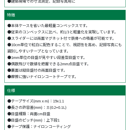
●建築現場での寸法測定、記録写真用に
特徴
●本体ケースを省いた最軽量コンベックスです。
●従来のコンベックスに比べ、約1/3と軽量化を実現しています。
●スライダーには両面マグネット付で鉄骨への吸着が可能です。
●10cm単位で紅白に配色することで、視認性を高め、記録写真にも
識別しやすいテープとなっています。
●1mm単位の目盛が見やすい段差型目盛です。
●偶数飛びで数値を把握できる2mm点目盛です。
●裏面は縦目盛付の両面目盛です。
●摩擦に強いナイロンコートテープです。
仕様
●テープサイズ(mmｘm)：19x1.1
●長さの許容差(mm)：±(0.2+0.1L)
●目盛種類：両面cm目盛
●目盛のピッチ(mm)：上下段1
●テープ保護：ナイロンコーティング