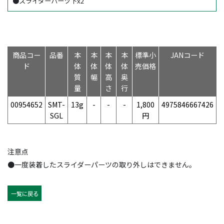
●スライダーパーツ下x2
商品コー
品番
本
本
本
本
標準小
JANコード
ド
体
体
体
体
売価格
質
幅
高
奥
量
さ
行
00954652
SMT-
13g
-
-
-
1,800
4975846667426
SGL
円
注意点
●一度装着したスライダーパーツの取り外しはできません。
一覧に戻る