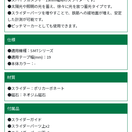
●太陽光や照明の光を蓄え、徐々に光を放つ蓄光タイプです。
●スライダーパーツを増やすことで、鉄筋への接地面が増え、安定
した計測が可能です。
●ピッチマーカーとしても使用できます。
仕様
●適用機種：SMTシリーズ
●適用テープ幅(mm)：19
●本体カラー：-
材質
●スライダー：ポリカーボネート
●磁石：ネオジム磁石
付属品
●スライダーガイド
●スライダーパーツ上x2