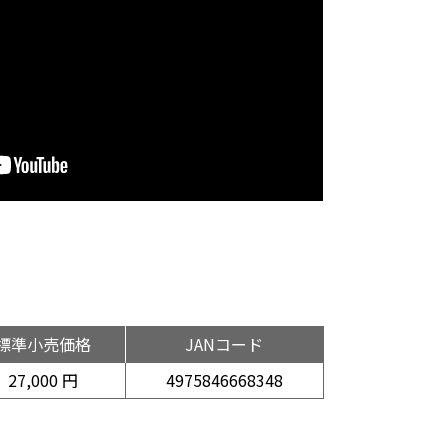
標準小売価格
JANコード
27,000 円
4975846668348