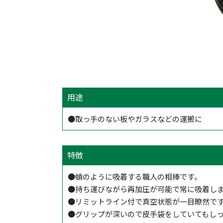
用途
●取っ手のない板やガラスなどの運搬に
特徴
●蛸のように吸着する職人の相棒です。
●持ち運びながら再加圧が可能で常に吸着し
●リミットライン付で真空状態が一目瞭然で
●グリップが深いので皮手袋をしていてもし