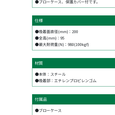
●ブローケース、保護カバー付です。
仕様
●吸着面直径(mm)：200
●全高(mm)：95
●最大耐荷重(N)：980(100kgf)
材質
●本体：スチール
●吸着部：エチレンプロピレンゴム
付属品
●ブローケース