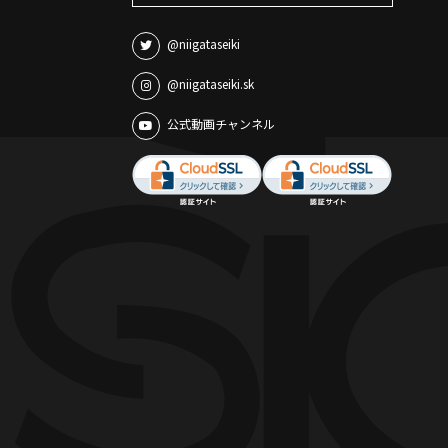
@niigataseiki
@niigataseiki.sk
公式動画チャンネル