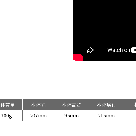
本体質量
本体幅
本体高さ
本体奥行
1300g
207mm
95mm
215mm