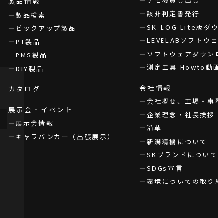
デモ機貸し出し
製品情報
該非判定書発行
製品検索
SK-LOG Lite版
ピックアップ製品
LEVELABソフト
PT製品
ソフトウェアダウン
PMS製品
測定工具 Howto動
DIY製品
会社情報
カタログ
会社概要、工場・事
展示会・イベント
企業理念・社長挨拶
展示会情報
沿革
キャラバンカー（出張展示）
新潟精機について
SKブランドについて
SDGs宣言
環境についての取り