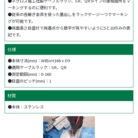
●ネグロス電工社製ケーブルラック、SR、QRタイプの連結箇所をマ
ーキングするのに便利です。
●従来の各継ぎ金具を使った墨出しをラックゲージ一つでマーキン
グが可能です。
●両面長さ目盛付で両基点から数字が見やすいように5と10のみの表
記です。
仕様
●本体寸法(mm)：W85xH166ｘD9
●適用ケーブルラック：SR、QR
●測定範囲(mm)：0-160
●目盛のピッチ(mm)：1
材質
●本体：ステンレス