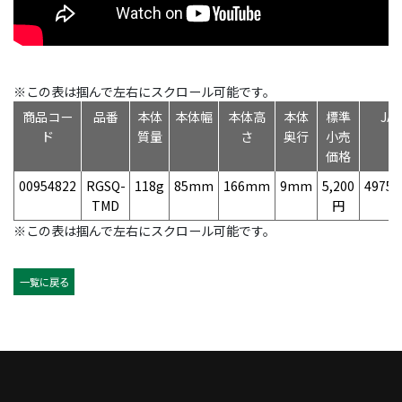
※この表は掴んで左右にスクロール可能です。
商品コー
品番
本体
本体幅
本体高
本体
標準
JA
ド
質量
さ
奥行
小売
価格
00954822
RGSQ-
118g
85mm
166mm
9mm
5,200
49758
TMD
円
※この表は掴んで左右にスクロール可能です。
一覧に戻る