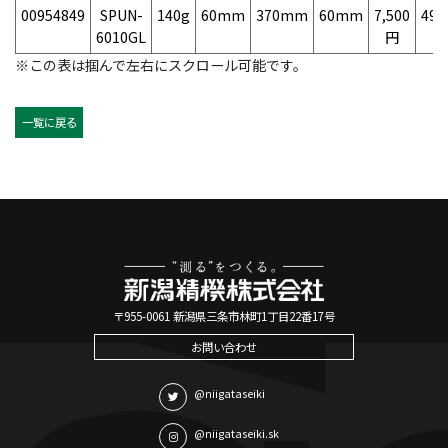
00954849
SPUN-
140g
60mm
370mm
60mm
7,500
497
6010GL
円
※この表は掴んで左右にスクロール可能です。
一覧に戻る
〒955-0061 新潟県三条市林町1丁目22番17号
お問い合わせ
@niigataseiki
@niigataseiki.sk