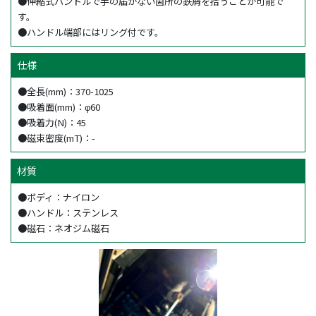
●伸縮式ハンドルで手の届かない箇所の鉄屑を拾うことが可能で
す。
●ハンドル端部にはリング付です。
仕様
●全長(mm)：370-1025
●吸着面(mm)：φ60
●吸着力(N)：45
●磁束密度(mT)：-
材質
●ボディ：ナイロン
●ハンドル：ステンレス
●磁石：ネオジム磁石