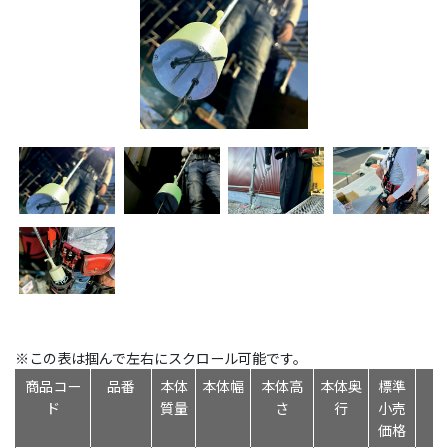
※この表は掴んで左右にスクロール可能です。
商品コー
品番
本体
本体幅
本体高
本体奥
標準
ド
質量
さ
行
小売
価格