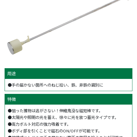
用途
●手の届かない箇所へのねじ拾い、鉄、非鉄の識別に
特徴
●狙った獲物は逃がさない！伸縮鬼没な磁短棒です。
●太陽光や照明の光を蓄え、徐々に光を放つ蓄光タイプです。
●高力ボルト対応の強力吸着です。
●ボディ部を引くことで磁石のON/OFFが可能です。