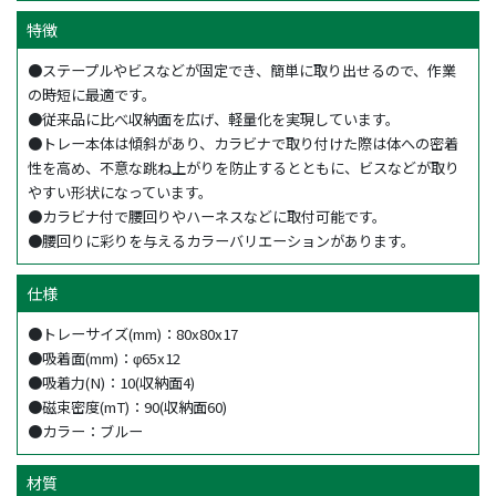
特徴
●ステープルやビスなどが固定でき、簡単に取り出せるので、作業
の時短に最適です。
●従来品に比べ収納面を広げ、軽量化を実現しています。
●トレー本体は傾斜があり、カラビナで取り付けた際は体への密着
性を高め、不意な跳ね上がりを防止するとともに、ビスなどが取り
やすい形状になっています。
●カラビナ付で腰回りやハーネスなどに取付可能です。
●腰回りに彩りを与えるカラーバリエーションがあります。
仕様
●トレーサイズ(mm)：80x80x17
●吸着面(mm)：φ65x12
●吸着力(N)：10(収納面4)
●磁束密度(mT)：90(収納面60)
●カラー：ブルー
材質