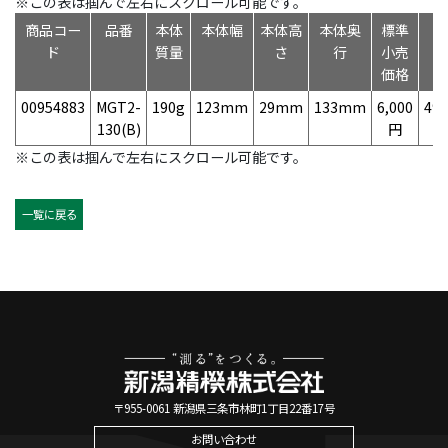
※この表は掴んで左右にスクロール可能です。
商品コー
品番
本体
本体幅
本体高
本体奥
標準
ド
質量
さ
行
小売
価格
00954883
MGT2-
190g
123mm
29mm
133mm
6,000
497
130(B)
円
※この表は掴んで左右にスクロール可能です。
一覧に戻る
〒955-0061 新潟県三条市林町1丁目22番17号
お問い合わせ