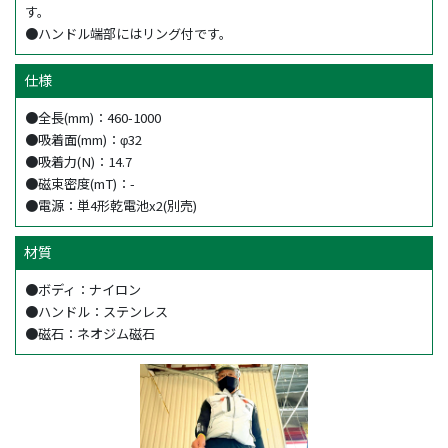
す。
●ハンドル端部にはリング付です。
仕様
●全長(mm)：460-1000
●吸着面(mm)：φ32
●吸着力(N)：14.7
●磁束密度(mT)：-
●電源：単4形乾電池x2(別売)
材質
●ボディ：ナイロン
●ハンドル：ステンレス
●磁石：ネオジム磁石