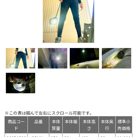
※この表は掴んで左右にスクロール可能です。
商品コー
品番
本体
本体幅
本体高
本体奥
標準小
ド
質量
さ
行
売価格