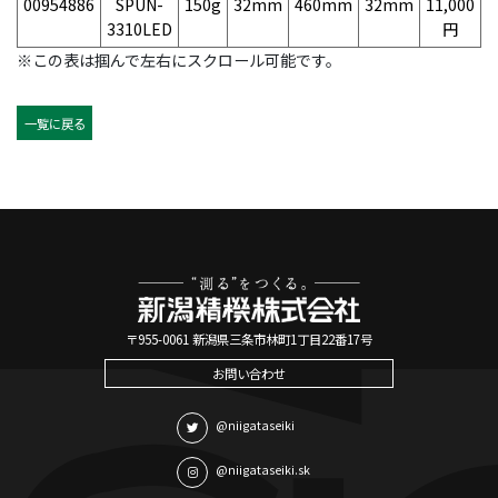
00954886
SPUN-
150g
32mm
460mm
32mm
11,000
4
3310LED
円
※この表は掴んで左右にスクロール可能です。
一覧に戻る
〒955-0061 新潟県三条市林町1丁目22番17号
お問い合わせ
@niigataseiki
@niigataseiki.sk