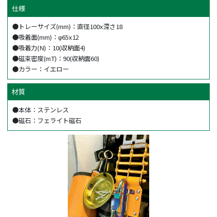
仕様
●トレーサイズ(mm)：直径100x深さ18
●吸着面(mm)：φ65x12
●吸着力(N)：10(収納面4)
●磁束密度(mT)：90(収納面60)
●カラー：イエロー
材質
●本体：ステンレス
●磁石：フェライト磁石