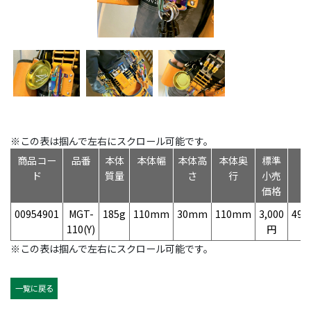
※この表は掴んで左右にスクロール可能です。
商品コー
品番
本体
本体幅
本体高
本体奥
標準
ド
質量
さ
行
小売
価格
00954901
MGT-
185g
110mm
30mm
110mm
3,000
497
110(Y)
円
※この表は掴んで左右にスクロール可能です。
一覧に戻る