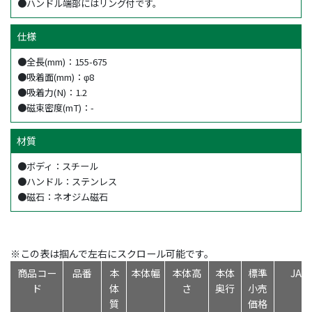
●ハンドル端部にはリング付です。
仕様
●全長(mm)：155-675
●吸着面(mm)：φ8
●吸着力(N)：1.2
●磁束密度(mT)：-
材質
●ボディ：スチール
●ハンドル：ステンレス
●磁石：ネオジム磁石
※この表は掴んで左右にスクロール可能です。
商品コー
品番
本
本体幅
本体高
本体
標準
JA
ド
体
さ
奥行
小売
質
価格