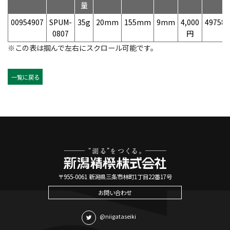
量
00954907
SPUM-
35g
20mm
155mm
9mm
4,000
497584
0807
円
※この表は掴んで左右にスクロール可能です。
一覧に戻る
〒955-0061 新潟県三条市林町1丁目22番17号
お問い合わせ
@niigataseiki