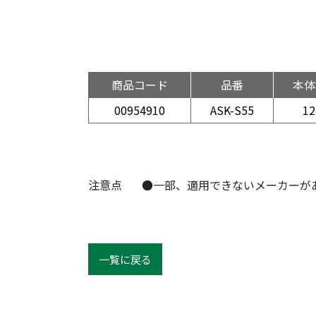
商品コード
品番
本体
00954910
ASK-S55
12
注意点
●一部、適用できないメーカーが
一覧に戻る