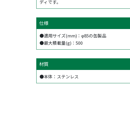
ディです。
仕様
●適用サイズ(mm)：φ85の缶製品
●最大積載量(g)：500
材質
●本体：ステンレス