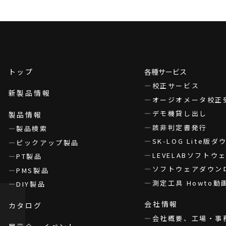
トップ
各種サービス
校正サービス
新製品情報
オージオメータ校正
デモ機貸し出し
製品情報
該非判定書発行
製品検索
SK-LOG Lite版
ピックアップ製品
LEVELABソフト
PT製品
ソフトウェアダウン
PMS製品
測定工具 Howto動
DIY製品
会社情報
カタログ
会社概要、工場・事