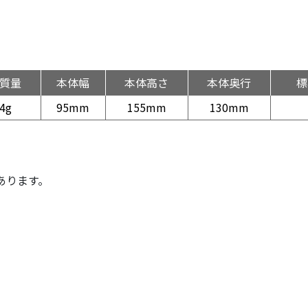
質量
本体幅
本体高さ
本体奥行
標
4g
95mm
155mm
130mm
あります。