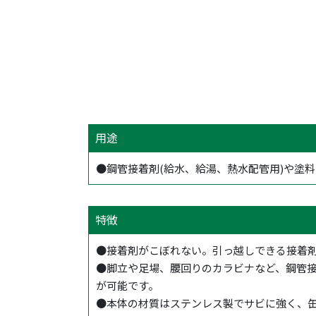
用途
●鋼管接着剤(給水、給湯、熱水配管用)や塗
特徴
●接着剤がこぼれない。引っ越しできる接着
●脚立や足場、腰回りのカラビナなど、鋼管
が可能です。
●本体の材質はステンレス製でサビに強く、