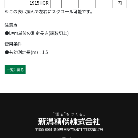
1915HGR
円
※この表は掴んで左右にスクロール可能です。
注意点
●L=m単位の測定長さ(端数切上)
使用条件
●有効測定長(m)：1.5
一覧に戻る
〒955-0061 新潟県三条市林町1丁目22番17号