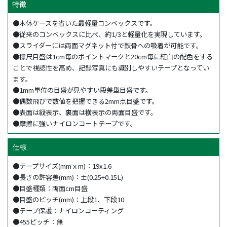
特徴
●本体ケースを省いた最軽量コンベックスです。
●従来のコンベックスに比べ、約1/3と軽量化を実現しています。
●スライダーには両面マグネット付で鉄骨への吸着が可能です。
●標尺目盛は1cm毎のポイントマークと20cm毎に紅白の配色をする
ことで視認性を高め、記録写真にも識別しやすいテープとなってい
ます。
●1mm単位の目盛が見やすい段差型目盛です。
●偶数飛びで数値を把握できる2mm点目盛です。
●表面は縦表示、裏面は横表示の両面目盛です。
●摩擦に強いナイロンコートテープです。
仕様
●テープサイズ(mmｘm)：19x1.6
●長さの許容差(mm)：±(0.25+0.15L)
●目盛種類：両面cm目盛
●目盛のピッチ(mm)：上段1、下段10
●テープ保護：ナイロンコーティング
●455ピッチ：無