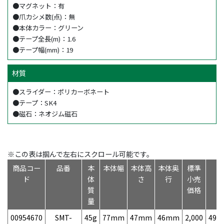
●マグネット：有
●爪カシメ数(点)：無
●本体カラー：グリーン
●テープ全長(m)：1.6
●テープ幅(mm)：19
材質
●スライダー：ポリカーボネート
●テープ：SK4
●磁石：ネオジム磁石
※この表は掴んで左右にスクロール可能です。
商品コー
品番
本
本体幅
本体高
本体奥
標準
J
ド
体
さ
行
小売
質
価格
量
00954670
SMT-
45g
77mm
47mm
46mm
2,000
497