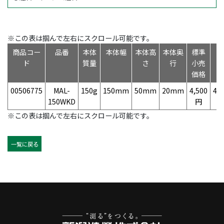
※この表は掴んで左右にスクロール可能です。
商品コー
品番
本体
本体幅
本体高
本体奥
標準
ド
質量
さ
行
小売
価格
00506775
MAL-
150g
150mm
50mm
20mm
4,500
49
150WKD
円
※この表は掴んで左右にスクロール可能です。
一覧に戻る