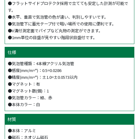
●フラットサイドプロテクタ採用で立てても安定した計測が可能で
す。
●水平、垂直で気泡管の色が違い、判別しやすいです。
●気泡管下に蓄光テープ付で暗い場所での使用に便利です。
●V溝付測定面でパイプなど丸物の測定ができます。
●1mm単位の目盛が見やすい階段状目盛付です。
仕様
●気泡管種類：4本線アクリル気泡管
●感度(mm/m=°)：0.5=0.0286
●精度(mm/m=°)：±1.0=±0.0573以内
●マグネット：有
●マグネット数(個)：1
●気泡管カラー：緑、赤
●本体カラー：白
材質
●本体：アルミ
●磁石：ネオジム磁石