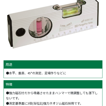
用途
●水平、垂直、45°の測定、足場作りなどに
特徴
●強力磁石付だから吸着させたままハンマーで微調整しても落下し
ないです。
●測定基準面に3倍(当社比)強力ネオジム磁石採用です。