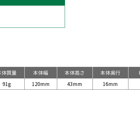
本体質量
本体幅
本体高さ
本体奥行
91g
120mm
43mm
16mm