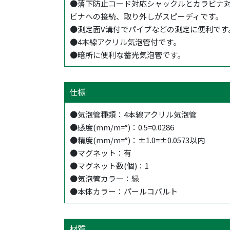
●落下防止コード対応シャックルとカラビナ
ビナへの接続、取り外しがスピーディです。
●測定面V溝付でパイプなどの測定に便利です
●4本線アクリル気泡管付です。
●暗所に便利な蓄光気泡管です。
仕様
●気泡管種類：4本線アクリル気泡管
●感度(mm/m=°)：0.5=0.0286
●精度(mm/m=°)：±1.0=±0.0573以内
●マグネット：有
●マグネット数(個)：1
●気泡管カラー：緑
●本体カラー：パールコバルト
材質