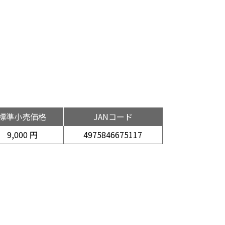
標準小売価格
JANコード
9,000 円
4975846675117