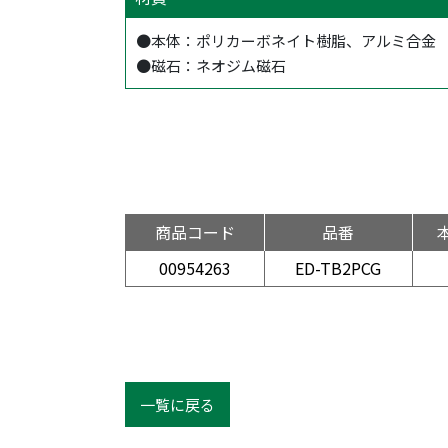
●本体：ポリカーボネイト樹脂、アルミ合金
●磁石：ネオジム磁石
商品コード
品番
00954263
ED-TB2PCG
一覧に戻る