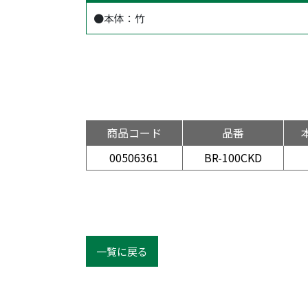
●本体：竹
商品コード
品番
00506361
BR-100CKD
一覧に戻る