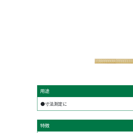
用途
●寸法測定に
特徴