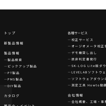
トップ
各種サービス
校正サービス
新製品情報
オージオメータ校正
デモ機貸し出し
製品情報
該非判定書発行
製品検索
SK-LOG Lite版
ピックアップ製品
LEVELABソフト
PT製品
ソフトウェアダウン
PMS製品
測定工具 Howto動
DIY製品
会社情報
カタログ
会社概要、工場・事
展示会・イベント