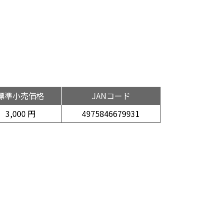
標準小売価格
JANコード
3,000 円
4975846679931