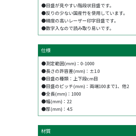
●目盛が見やすい階段状目盛です。
●反りの少ない国産竹を使用しています。
●精度の高いレーザー印字目盛です。
●数字入なので読み取り易いです。
仕様
●測定範囲(mm)：0-1000
●長さの許容差(mm)：±1.0
●目盛の種類：上下段cm目
●目盛のピッチ(mm)：両端100まで1、他2
●全長(mm)：1000
●幅(mm)：22
●厚(mm)：4.5
材質