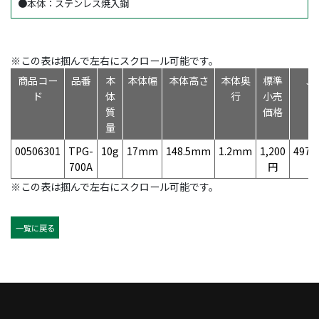
●本体：ステンレス焼入鋼
※この表は掴んで左右にスクロール可能です。
商品コー
品番
本
本体幅
本体高さ
本体奥
標準
J
ド
体
行
小売
質
価格
量
00506301
TPG-
10g
17mm
148.5mm
1.2mm
1,200
4975
700A
円
※この表は掴んで左右にスクロール可能です。
一覧に戻る