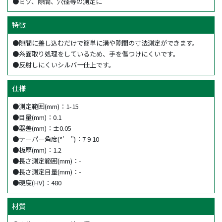
●ミゾ、隙間、穴径等の測定に
特徴
●隙間に差し込むだけで簡単に溝や隙間の寸法測定ができます。
●糸面取り処理をしているため、手を傷つけにくいです。
●反射しにくいシルバー仕上です。
仕様
●測定範囲(mm)：1-15
●目量(mm)：0.1
●器差(mm)：±0.05
●テーパー角度(°' ")：7 9 10
●板厚(mm)：1.2
●長さ測定範囲(mm)：-
●長さ測定目量(mm)：-
●硬度(HV)：480
材質