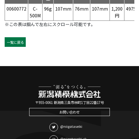
00600772
C-
96g
107mm
76mm
107mm
1,200
49758
500M
円
※この表は掴んで左右にスクロール可能です。
一覧に戻る
〒955-0061 新潟県三条市林町1丁目22番17号
お問い合わせ
@niigataseiki
@niigataseiki.sk