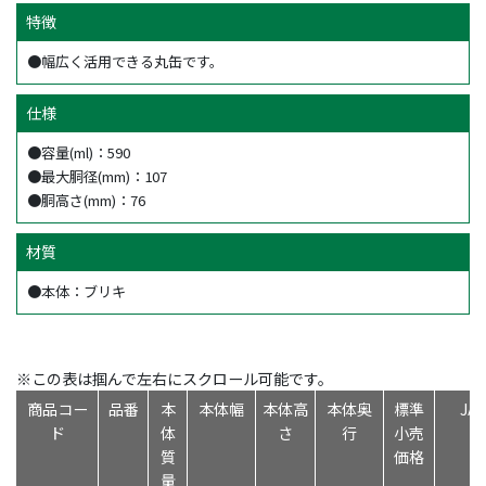
特徴
●幅広く活用できる丸缶です。
仕様
●容量(ml)：590
●最大胴径(mm)：107
●胴高さ(mm)：76
材質
●本体：ブリキ
※この表は掴んで左右にスクロール可能です。
商品コー
品番
本
本体幅
本体高
本体奥
標準
JA
ド
体
さ
行
小売
質
価格
量